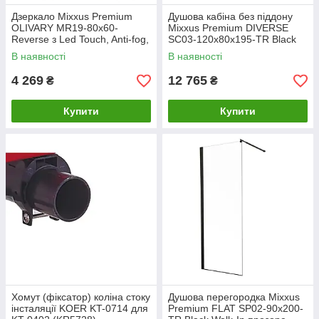
Дзеркало Mixxus Premium
Душова кабіна без піддону
OLIVARY MR19-80x60-
Mixxus Premium DIVERSE
Reverse з Led Touch, Anti-fog,
SC03-120x80x195-TR Black
димером (3-6,5kK) (MP6628)
прозоре скло 6мм (MI6868)
В наявності
В наявності
4 269
12 765
₴
₴
Купити
Купити
Хомут (фіксатор) коліна стоку
Душова перегородка Mixxus
інсталяції KOER KT-0714 для
Premium FLAT SP02-90x200-