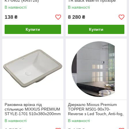
KT-0402 (KR5728)
TR Black Walk-In прозоре
скло 8 мм (MI6855)
В наявності
В наявності
138
8 280
₴
₴
Купити
Купити
Раковина врізна під
Дзеркало Mixxus Premium
стільницю MIXXUS PREMIUM
TOPPER MS01-90x70-
STYLE-1701 510х380х200mm
Reverse з Led Touch, Anti-fog,
з переливом (MP6567)
димером (3-6,5kK) (MP6632)
В наявності
В наявності