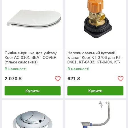
Сидіння-кришка для унітазу
Наповнювальний кутовий
Koer AC-0101-SEAT COVER
клапан Koer KT-0706 для KT-
(тільки самовивіз)
0401, KT-0403, KT-0404, KT-
0405, KT-0406 (KR5723)
В наявності
В наявності
2 070
621
₴
₴
Купити
Купити