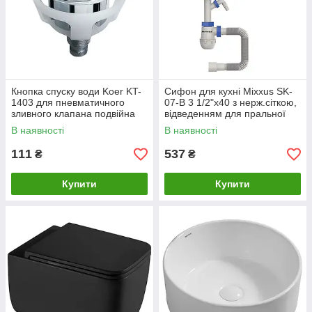
Кнопка спуску води Koer KT-
Сифон для кухні Mixxus SK-
1403 для пневматичного
07-B 3 1/2"x40 з нерж.сіткою,
зливного клапана подвійна
відведенням для пральної
для KT-0201 (колір хром
машини, гнучким кр
В наявності
В наявності
111
537
₴
₴
Купити
Купити