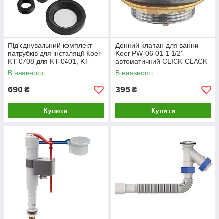
Під'єднувальний комплект
Донний клапан для ванни
патрубків для інсталяції Koer
Koer PW-06-01 1 1/2''
KT-0708 для KT-0401, KT-
автоматичний СLICK-СLACK
0403, KT-0404, KT-04
(Колір хром) (KR5799)
В наявності
В наявності
690
395
₴
₴
Купити
Купити