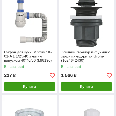
Сифон для кухні Mixxus SK-
Зливний гарнітур із функцією
01-A 1 1/2"x40 з литим
закриття-відкриття Grohe
випуском 40*40/50 (MI8190)
(1024642430)
В наявності
В наявності
227
1 566
₴
₴
Купити
Купити