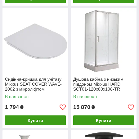
Сидіння-кришка для унітазу
Душова кабіна з низьким
Mixxus SEAT COVER WAVE-
піддоном Mixxus HARD
2002 з мікроліфтом
SCT01-120x80x198-TR
420х334х36mm (MI6695)
Chrome NEW прозоре скло
В наявності
В наявності
5мм (MI8428)
1 794
15 870
₴
₴
Купити
Купити