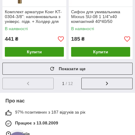
Комплект арматури Koer KT-
Сифон для умивальника
0304-3/8": наповнювальна з
Mixxus SU-08 1 1/4"x40
універс. підв. + Холдер для
компактний 40*40/50
пігулок для унітаз
(MI8188)
В наявності
В наявності
441
185
₴
₴
Купити
Купити
Показати ще
1
/ 12
Про нас
97% позитивних з 187 відгуків за рік
Працює з 13.08.2009
м. Київ