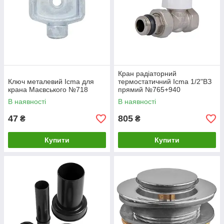
Кран радіаторний
Ключ металевий Icma для
термостатичний Icma 1/2"ВЗ
крана Маєвського №718
прямий №765+940
82765AD06940
В наявності
В наявності
47
805
₴
₴
Купити
Купити