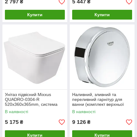
2 797
5 447
₴
₴
Купити
Купити
Унітаз підвісний Mixxus
Наливний, зливний та
QUADRO-0304-R
переливний гарнітур для
520x360x365mm, система
ванни (комплект верхньої
змиву RIMLESS (MI6707)
монтажної частини) GROHE
В наявності
В наявності
Talentofill (19952000) (Колір
хром)
5 175
9 126
₴
₴
Купити
Купити