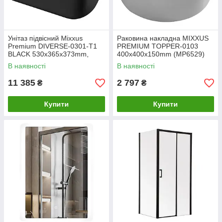
Унітаз підвісний Mixxus
Раковина накладна MIXXUS
Premium DIVERSE-0301-T1
PREMIUM TOPPER-0103
BLACK 530х365х373mm,
400х400х150mm (MP6529)
система змиву TORNADO 1.0
В наявності
В наявності
(MP6600)
11 385
2 797
₴
₴
Купити
Купити