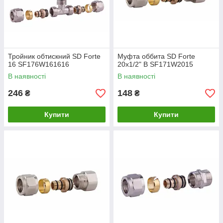
Тройник обтискний SD Forte
Муфта оббита SD Forte
16 SF176W161616
20х1/2" В SF171W2015
В наявності
В наявності
246
148
₴
₴
Купити
Купити