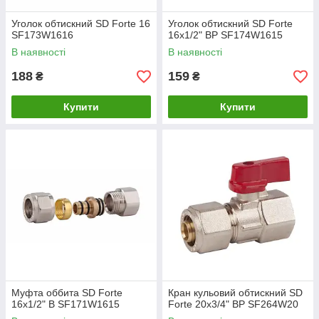
Уголок обтискний SD Forte 16
Уголок обтискний SD Forte
SF173W1616
16х1/2" ВР SF174W1615
В наявності
В наявності
188
159
₴
₴
Купити
Купити
Муфта оббита SD Forte
Кран кульовий обтискний SD
16х1/2" В SF171W1615
Forte 20х3/4" ВР SF264W20