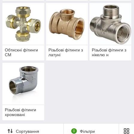
Обтискні фітинги
Різьбові фітинги з
Різьбові фітинги з
СМ
латуні
нікелю н
Різьбові фітинги
хромовані
Сортування
0
Фільтри