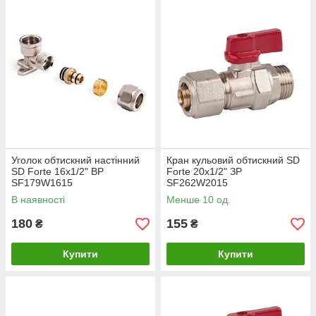
Уголок обтискний настінний
Кран кульовий обтискний SD
SD Forte 16х1/2" ВР
Forte 20х1/2" ЗР
SF179W1615
SF262W2015
В наявності
Менше 10 од.
180
155
₴
₴
Купити
Купити