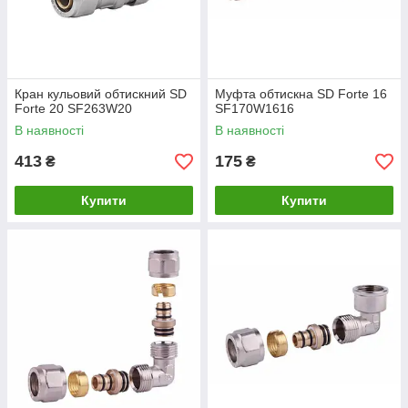
Кран кульовий обтискний SD
Муфта обтискна SD Forte 16
Forte 20 SF263W20
SF170W1616
В наявності
В наявності
413
175
₴
₴
Купити
Купити