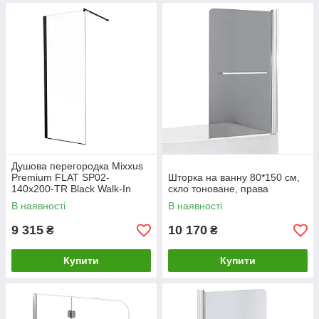
Душова перегородка Mixxus
Premium FLAT SP02-
Шторка на ванну 80*150 см,
140x200-TR Black Walk-In
скло тоноване, права
прозоре скло 8 мм (MI6858)
В наявності
В наявності
9 315
10 170
₴
₴
Купити
Купити