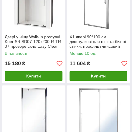
Двері у нішу Walk-In розсувні
X1 двері 90*190 см
Koer SR SD07-120x200-R-TR-
двостулкові для ніші та бічної
07 прозоре скло Easy Clean
стінки, профіль глянсовий
8мм Графіт (KR57
хром, скло прозоре
В наявності
Менше 10 од.
15 180
11 604
₴
₴
Купити
Купити