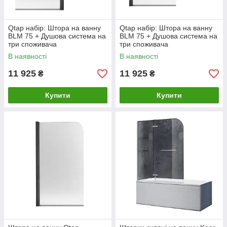
Qtap набір: Штора на ванну
Qtap набір: Штора на ванну
BLM 75 + Душова система на
BLM 75 + Душова система на
три споживача
три споживача
(STDBLM407513APR +
(STDBLM407513APL +
В наявності
В наявності
QTJAY111BLM45549)
QTJAY111BLM45549)
11 925
11 925
₴
₴
Купити
Купити