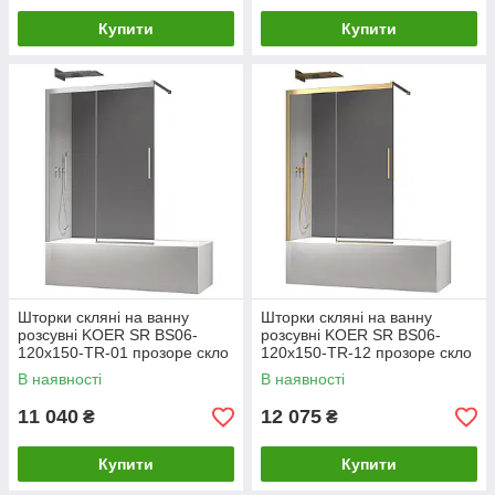
Купити
Купити
Шторки скляні на ванну
Шторки скляні на ванну
розсувні KOER SR BS06-
розсувні KOER SR BS06-
120x150-TR-01 прозоре скло
120x150-TR-12 прозоре скло
EASY CLEAN 6мм хром
EASY CLEAN 6мм матове
В наявності
В наявності
(KR5945)
золото (KR5946)
11 040
12 075
₴
₴
Купити
Купити