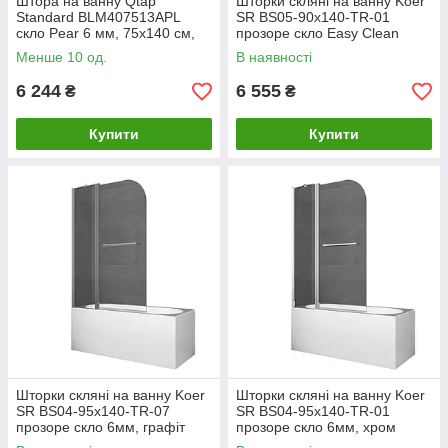
Штора на ванну Qtap
Шторки скляні на ванну Koer
Standard BLM407513APL
SR BS05-90x140-TR-01
скло Pear 6 мм, 75х140 см,
прозоре скло Easy Clean
ліва
6мм, хром (KR5372)
Менше 10 од.
В наявності
6 244
6 555
₴
₴
Купити
Купити
Шторки скляні на ванну Koer
Шторки скляні на ванну Koer
SR BS04-95x140-TR-07
SR BS04-95x140-TR-01
прозоре скло 6мм, графіт
прозоре скло 6мм, хром
(KR5404)
(KR5403)