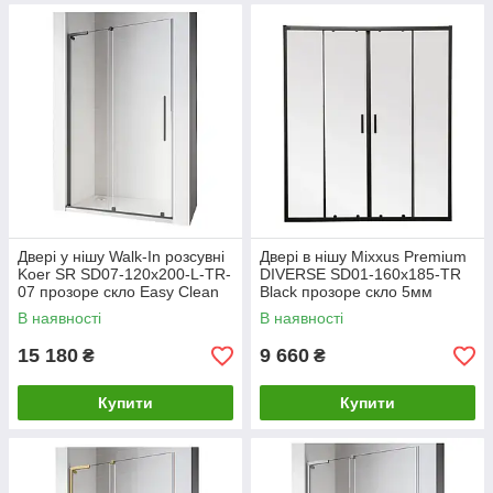
Двері у нішу Walk-In розсувні
Двері в нішу Mixxus Premium
Koer SR SD07-120x200-L-TR-
DIVERSE SD01-160x185-TR
07 прозоре скло Easy Clean
Black прозоре скло 5мм
8мм Графіт
(MI6879)
В наявності
В наявності
15 180
9 660
₴
₴
Купити
Купити