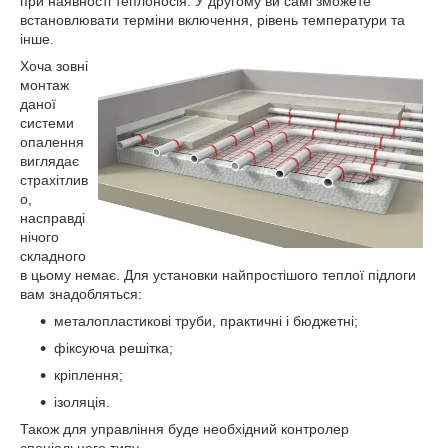
при наявності теплоносія. У другому ви самі зможете
встановлювати терміни включення, рівень температури та
інше.
Хоча зовні
монтаж
даної
системи
опалення
виглядає
страхітлив
о,
насправді
нічого
складного
в цьому немає. Для установки найпростішого теплої підлоги
вам знадобляться:
металопластикові труби, практичні і бюджетні;
фіксуюча решітка;
кріплення;
ізоляція.
Також для управління буде необхідний контролер