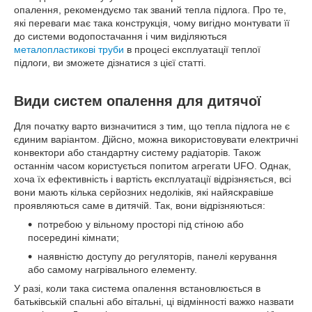
опалення, рекомендуємо так званий тепла підлога. Про те,
які переваги має така конструкція, чому вигідно монтувати її
до системи водопостачання і чим виділяються
металопластикові труби
в процесі експлуатації теплої
підлоги, ви зможете дізнатися з цієї статті.
Види систем опалення для дитячої
Для початку варто визначитися з тим, що тепла підлога не є
єдиним варіантом. Дійсно, можна використовувати електричні
конвектори або стандартну систему радіаторів. Також
останнім часом користується попитом агрегати UFO. Однак,
хоча їх ефективність і вартість експлуатації відрізняється, всі
вони мають кілька серйозних недоліків, які найяскравіше
проявляються саме в дитячій. Так, вони відрізняються:
потребою у вільному просторі під стіною або
посередині кімнати;
наявністю доступу до регуляторів, панелі керування
або самому нагрівального елементу.
У разі, коли така система опалення встановлюється в
батьківській спальні або вітальні, ці відмінності важко назвати