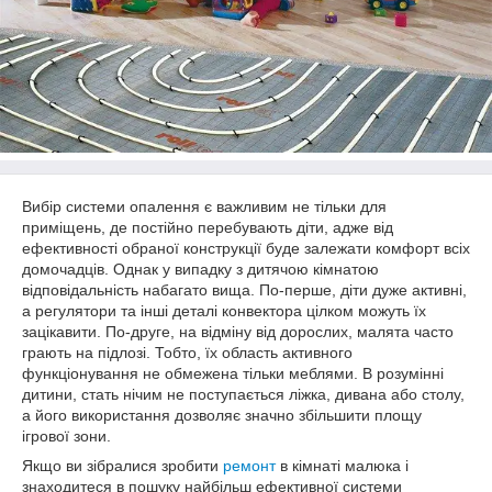
Вибір системи опалення є важливим не тільки для
приміщень, де постійно перебувають діти, адже від
ефективності обраної конструкції буде залежати комфорт всіх
домочадців. Однак у випадку з дитячою кімнатою
відповідальність набагато вища. По-перше, діти дуже активні,
а регулятори та інші деталі конвектора цілком можуть їх
зацікавити. По-друге, на відміну від дорослих, малята часто
грають на підлозі. Тобто, їх область активного
функціонування не обмежена тільки меблями. В розумінні
дитини, стать нічим не поступається ліжка, дивана або столу,
а його використання дозволяє значно збільшити площу
ігрової зони.
Якщо ви зібралися зробити
ремонт
в кімнаті малюка і
знаходитеся в пошуку найбільш ефективної системи