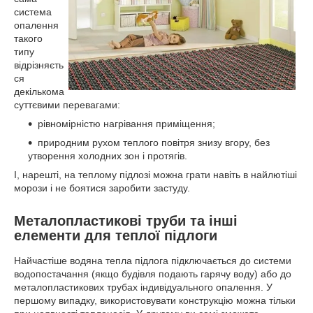
система
опалення
такого
типу
відрізняєть
ся
декількома
суттєвими перевагами:
рівномірністю нагрівання приміщення;
природним рухом теплого повітря знизу вгору, без
утворення холодних зон і протягів.
І, нарешті, на теплому підлозі можна грати навіть в найлютіші
морози і не боятися заробити застуду.
Металопластикові труби та інші
елементи для теплої підлоги
Найчастіше водяна тепла підлога підключається до системи
водопостачання (якщо будівля подають гарячу воду) або до
металопластикових трубах індивідуального опалення. У
першому випадку, використовувати конструкцію можна тільки