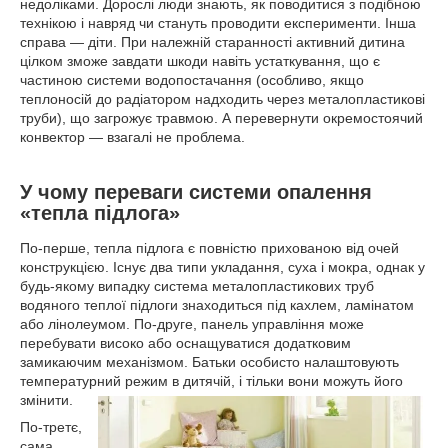
недоліками. Дорослі люди знають, як поводитися з подібною
технікою і навряд чи стануть проводити експерименти. Інша
справа — діти. При належній старанності активний дитина
цілком зможе завдати шкоди навіть устаткування, що є
частиною системи водопостачання (особливо, якщо
теплоносій до радіатором надходить через металопластикові
труби), що загрожує травмою. А перевернути окремостоячий
конвектор — взагалі не проблема.
У чому переваги системи опалення
«тепла підлога»
По-перше, тепла підлога є повністю прихованою від очей
конструкцією. Існує два типи укладання, суха і мокра, однак у
будь-якому випадку система металопластикових труб
водяного теплої підлоги знаходиться під кахлем, ламінатом
або лінолеумом. По-друге, панель управління може
перебувати високо або оснащуватися додатковим
замикаючим механізмом. Батьки особисто налаштовують
температурний режим в дитячій, і тільки вони можуть його
змінити.
По-третє,
сама