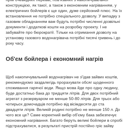
конструкцією, як такої, а також з економним нагріванням, у
електричних бойлерів є ще один, дуже серйозний плюс. На їх
встановлення не потрібно спеціального дозволу. У випадку з
газовим обладнанням вам будуть потрібні численні дозвільні
документи і додаткові кошти на розробку проекту. І не
забувайте про бюрократії. Тільки на отримання дозволу на
установку газового водонагрівача потрібні тисячі гривень і до
року часу.
Об'єм бойлера і економний нагрів
Щоб накопичувальний водонагрівач не з'їдав зайвих коштів,
рекомендуємо заздалегідь прорахувати обсяг щоденного
споживання гарячої води. Якщо мова йде про одну людину,
буде достатньо бака до тридцяти літрів. Для двох потрібний
агрегат з резервуаром не менше 50-80 літрів. Для трьох або
чотирьох домочадців потрібно від вісімдесяти до ста
двадцяти літрів. Великій родині потрібно не менше 150 л. До
чого все це? Саме коректний вибір об'єму бака забезпечує
економний нагрівання. Багато беруть великі бойлери в спробі
підстрахуватися, в результаті пристрій постійно гріє зайву