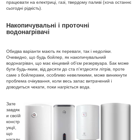
працювати на електриці, газі, твердому паливі (хоча останнє
сьогодні рідкість).
Накопичувальні і проточні
водонагрівачі
Обидва варіанти мають як переваги, так і недоліки.
Очевидно, що будь бойлер, як накопичувальний
водонагрівач, що має кінцевий об'єм резервуара. Бак може
бути будь-яким, від десяти до ста п'ятдесяти літрів, проте
саме з бойлерами, особливо невеликими, може виникнути
проблема очікування, коли весь запас витрачений і
доводиться чекати, поки нагріється вода.
Зате
завдяк
и своїй
констр
укції,
що
нагаду