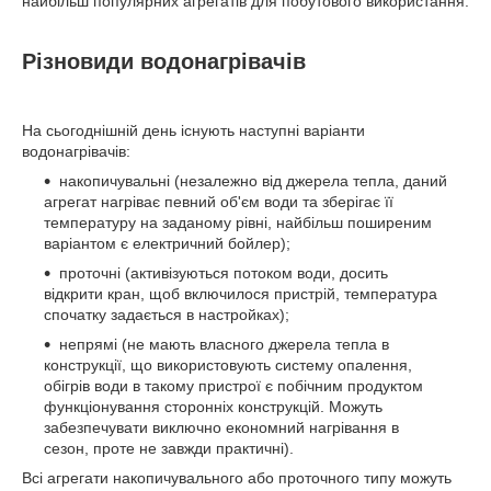
найбільш популярних агрегатів для побутового використання.
Різновиди водонагрівачів
На сьогоднішній день існують наступні варіанти
водонагрівачів:
накопичувальні (незалежно від джерела тепла, даний
агрегат нагріває певний об'єм води та зберігає її
температуру на заданому рівні, найбільш поширеним
варіантом є електричний бойлер);
проточні (активізуються потоком води, досить
відкрити кран, щоб включилося пристрій, температура
спочатку задається в настройках);
непрямі (не мають власного джерела тепла в
конструкції, що використовують систему опалення,
обігрів води в такому пристрої є побічним продуктом
функціонування сторонніх конструкцій. Можуть
забезпечувати виключно економний нагрівання в
сезон, проте не завжди практичні).
Всі агрегати накопичувального або проточного типу можуть