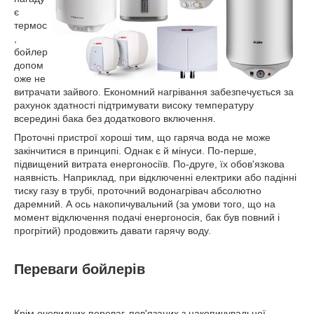
є
термос
,
бойлер
допом
оже не
витрачати зайвого. Економний нагрівання забезпечується за
рахунок здатності підтримувати високу температуру
всередині бака без додаткового включення.
Проточні пристрої хороші тим, що гаряча вода не може
закінчитися в принципі. Однак є й мінуси. По-перше,
підвищений витрата енергоносіїв. По-друге, їх обов'язкова
наявність. Наприклад, при відключенні електрики або падінні
тиску газу в трубі, проточний водонагрівач абсолютно
даремний. А ось накопичувальний (за умови того, що на
момент відключення подачі енергоносія, бак був повний і
прогрітий) продовжить давати гарячу воду.
Переваги бойлерів
Крім очевидних переваг, пов'язаних з накопичувальної