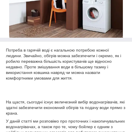
Потреба в гарячій воді є нагальною потребою кожної
людини. Звичайно, обігрів можна забезпечити і окремо, як і
робило переважна більшість користувачів ще відносно
недавно. Проте змішування води в більшому тазику і
використання ковшика навряд чи можна назвати
комфортними умовами для життя.
На щастя, сьогодні існує величезний вибір водонагрівачів, які
здатні забезпечити економний обігрів та подачу води прямо з
крана.
У даній статті ми розповімо про проточних і накопичувальних
водонагрівачах, а також про те, чому бойлер є одним з