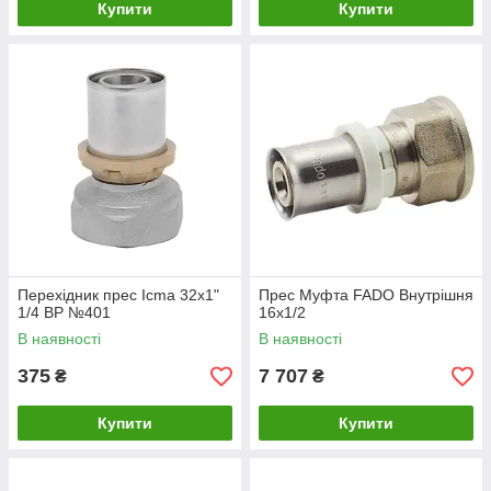
Купити
Купити
Перехідник прес Icma 32х1"
Прес Муфта FADO Внутрішня
1/4 ВР №401
16х1/2
В наявності
В наявності
375
7 707
₴
₴
Купити
Купити