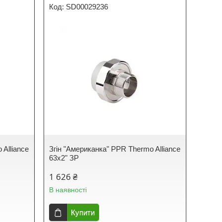
SD00029236
 Alliance
Згін "Американка" PPR Thermo Alliance
63х2" ЗР
1 626 ₴
В наявності
Купити