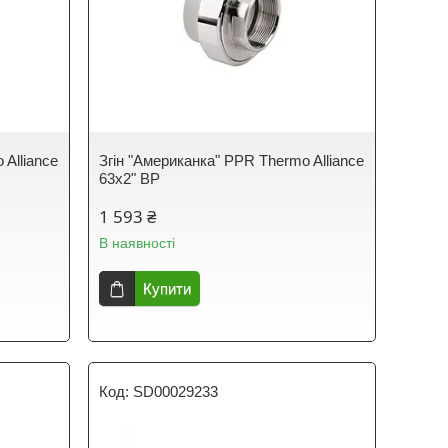
 Alliance
Згін "Американка" PPR Thermo Alliance
63х2" ВР
1 593 ₴
В наявності
Купити
SD00029233