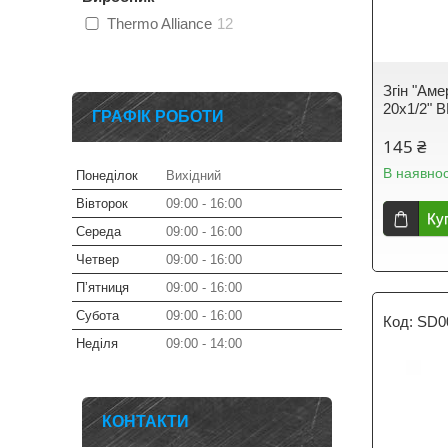
Thermo Alliance
12
Згін "Аме
20х1/2" 
ГРАФІК РОБОТИ
145 ₴
В наявнос
Понеділок
Вихідний
Вівторок
09:00
16:00
Ку
Середа
09:00
16:00
Четвер
09:00
16:00
Пʼятниця
09:00
16:00
Субота
09:00
16:00
SD0
Неділя
09:00
14:00
КОНТАКТИ