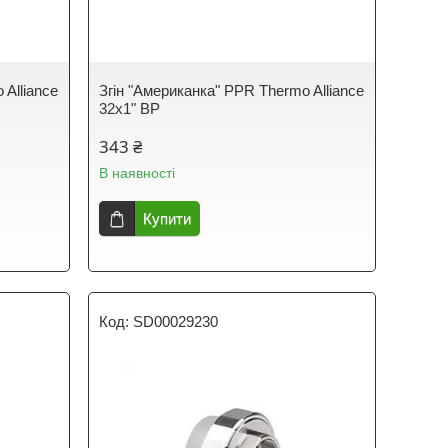
 Alliance
Згін "Американка" PPR Thermo Alliance
32х1" ВР
343 ₴
В наявності
Купити
SD00029230