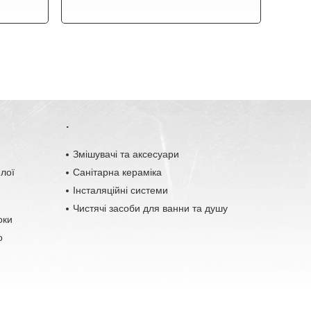
.
o
Змішувачі та аксесуари
плої
Санітарна кераміка
Інсталяційні системи
Чистячі засоби для ванни та душу
оки
о