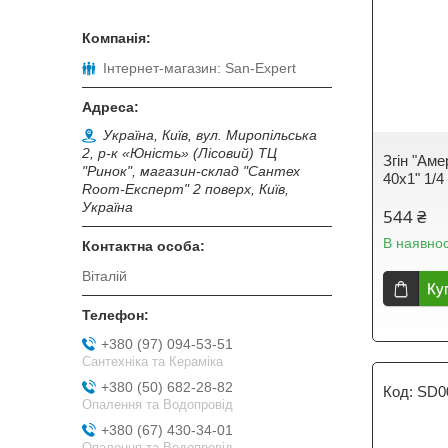
Інтернет-магазин: San-Expert
Україна, Київ, вул. Миропільська
2, р-к «Юність» (Лісовий) ТЦ
Згін "Аме
"Ринок", магазин-склад "Сантех
40х1" 1/4
Room-Експерт" 2 поверх, Київ,
Україна
544 ₴
В наявнос
Віталій
Ку
+380 (97) 094-53-51
Сантехніка та Кераміка
+380 (50) 682-28-82
SD0
Опалення та Водопровід
+380 (67) 430-34-01
Опалення та Водопровід