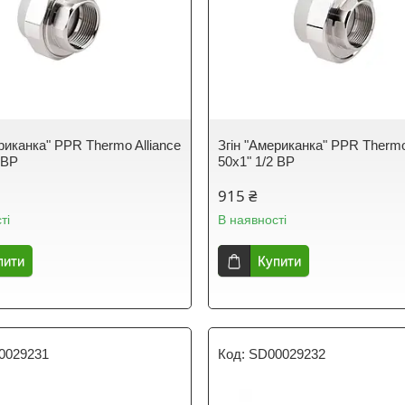
риканка" PPR Thermo Alliance
Згін "Американка" PPR Thermo
 ВР
50х1" 1/2 ВР
915 ₴
ті
В наявності
пити
Купити
0029231
SD00029232