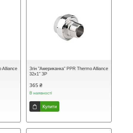
 Alliance
Згін "Американка" PPR Thermo Alliance
32х1" ЗР
365 ₴
В наявності
Купити