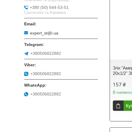
+380 (50) 544-53-51
Сантехніка та Кераміка
expert_st@i.ua
+380506822882
Згін "Аме
20х1/2" 
+380506822882
157 ₴
В наявнос
+380506822882
Ку