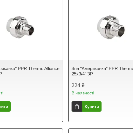
риканка" PPR Thermo Alliance
Згін "Американка" PPR Thermo
ЗР
25х3/4" ЗР
224 ₴
ті
В наявності
пити
Купити