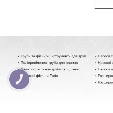
.
.
Труби та фітинги, інструменти для труб
Насоси т
Поліпропіленові труби для паяння
Насосні с
Металопластикові труби та фітинги
Насоси ц
Обтискні фітинги Fado
Розширю
Розширюв