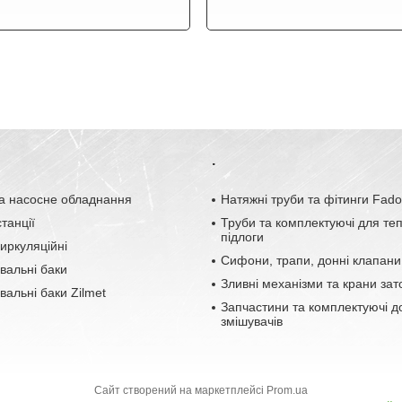
.
а насосне обладнання
Натяжні труби та фітинги Fad
танції
Труби та комплектуючі для те
підлоги
иркуляційні
Сифони, трапи, донні клапани
вальні баки
Зливні механізми та крани зат
альні баки Zilmet
Запчастини та комплектуючі д
змішувачів
Сайт створений на маркетплейсі
Prom.ua