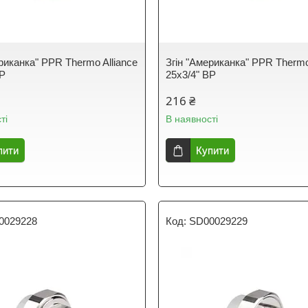
риканка" PPR Thermo Alliance
Згін "Американка" PPR Thermo
ВР
25х3/4" ВР
216 ₴
ті
В наявності
пити
Купити
0029228
SD00029229