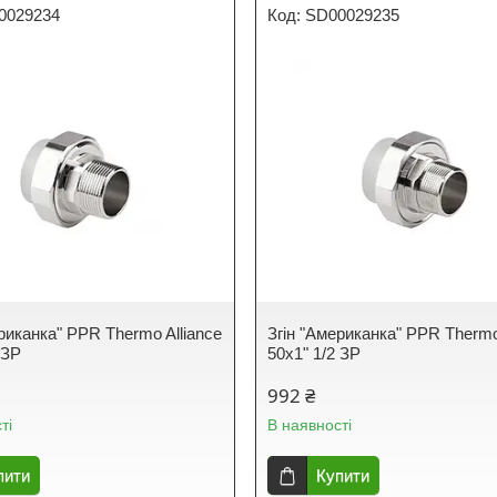
0029234
SD00029235
риканка" PPR Thermo Alliance
Згін "Американка" PPR Thermo
 ЗР
50х1" 1/2 ЗР
992 ₴
ті
В наявності
пити
Купити