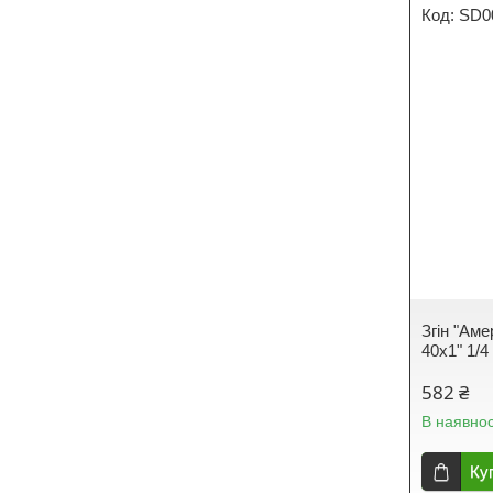
SD0
Згін "Аме
40х1" 1/4
582 ₴
В наявнос
Ку