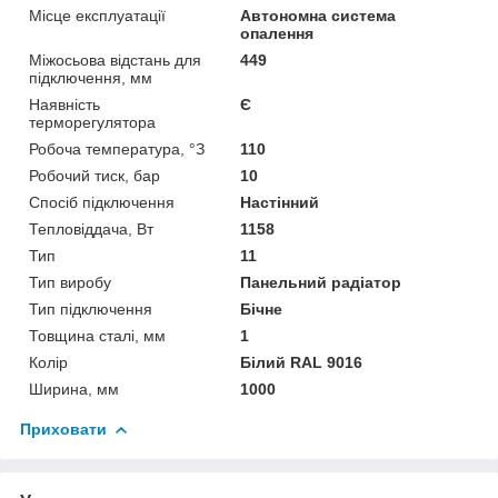
Місце експлуатації
Автономна система
опалення
Міжосьова відстань для
449
підключення, мм
Наявність
Є
терморегулятора
Робоча температура, °З
110
Робочий тиск, бар
10
Спосіб підключення
Настінний
Тепловіддача, Вт
1158
Тип
11
Тип виробу
Панельний радіатор
Тип підключення
Бічне
Товщина сталі, мм
1
Колір
Білий RAL 9016
Ширина, мм
1000
Приховати