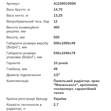
Артикул
A115001000K
Вага брутто, кг
14,75
Вага нетто, кг
13,25
Випробувальний тиск, бар
12
Висота конвекційної
400
решітки, мм
Висота, мм
500
Габаритні розміри виробу
500х1000х49
(ВхШхГ), мм
Габаритні розміри
540х1040х79
упаковки (ВхШхГ), мм
Гарантія
10 років
Глибина, мм
49
Діаметр підключення
1/2"
Комплектація
Панельний радіатор, кран
"Маєвського", кріплення,
техпаспорт, гарантійний
талон
Країна реєстрації бренду
Україна
Кількість теплоносія в
2,7
радіаторі, л