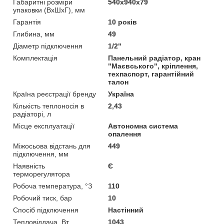
Габаритні розміри
540х940х79
упаковки (ВхШхГ), мм
Гарантія
10 років
Глибина, мм
49
Діаметр підключення
1/2"
Комплектація
Панельний радіатор, кран
"Маєвського", кріплення,
техпаспорт, гарантійний
талон
Країна реєстрації бренду
Україна
Кількість теплоносія в
2,43
радіаторі, л
Місце експлуатації
Автономна система
опалення
Міжосьова відстань для
449
підключення, мм
Наявність
Є
терморегулятора
Робоча температура, °З
110
Робочий тиск, бар
10
Спосіб підключення
Настінний
Тепловіддача, Вт
1043