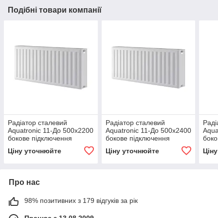
Подібні товари компанії
Радіатор сталевий
Радіатор сталевий
Раді
Aquatronic 11-До 500х2200
Aquatronic 11-До 500х2400
Aqua
бокове підключення
бокове підключення
боко
Ціну уточнюйте
Ціну уточнюйте
Цін
Про нас
98% позитивних з 179 відгуків за рік
Працює з 13.08.2009