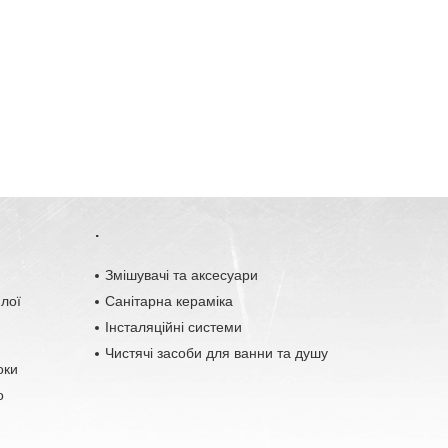
.
o
Змішувачі та аксесуари
плої
Санітарна кераміка
Інсталяційні системи
Чистячі засоби для ванни та душу
оки
о