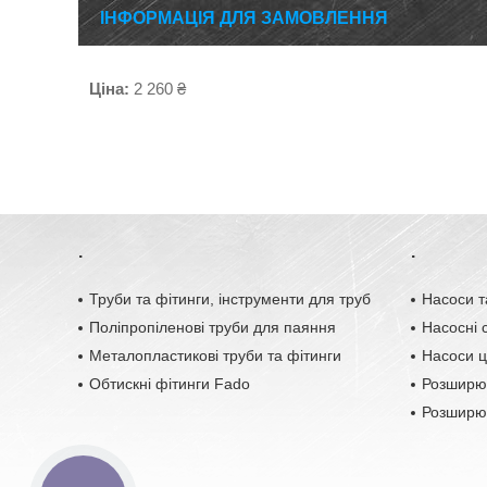
ІНФОРМАЦІЯ ДЛЯ ЗАМОВЛЕННЯ
Ціна:
2 260 ₴
.
.
Труби та фітинги, інструменти для труб
Насоси т
Поліпропіленові труби для паяння
Насосні с
Металопластикові труби та фітинги
Насоси ц
Обтискні фітинги Fado
Розширю
Розширюв