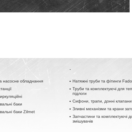
.
а насосне обладнання
Натяжні труби та фітинги Fad
танції
Труби та комплектуючі для те
підлоги
иркуляційні
Сифони, трапи, донні клапани
вальні баки
Зливні механізми та крани зат
альні баки Zilmet
Запчастини та комплектуючі д
змішувачів