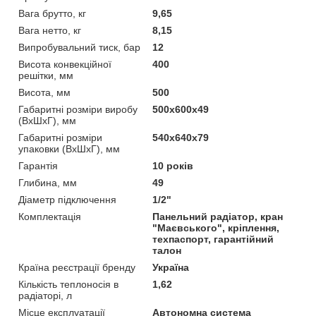
Вага брутто, кг
9,65
Вага нетто, кг
8,15
Випробувальний тиск, бар
12
Висота конвекційної
400
решітки, мм
Висота, мм
500
Габаритні розміри виробу
500х600х49
(ВхШхГ), мм
Габаритні розміри
540х640х79
упаковки (ВхШхГ), мм
Гарантія
10 років
Глибина, мм
49
Діаметр підключення
1/2"
Комплектація
Панельний радіатор, кран
"Маєвського", кріплення,
техпаспорт, гарантійний
талон
Країна реєстрації бренду
Україна
Кількість теплоносія в
1,62
радіаторі, л
Місце експлуатації
Автономна система