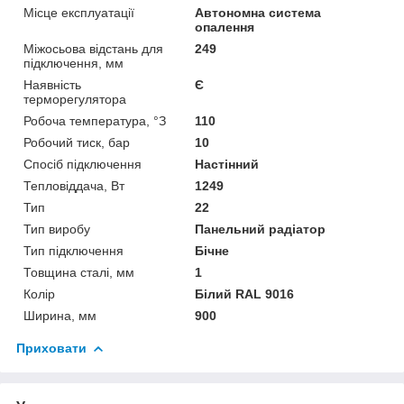
Місце експлуатації
Автономна система
опалення
Міжосьова відстань для
249
підключення, мм
Наявність
Є
терморегулятора
Робоча температура, °З
110
Робочий тиск, бар
10
Спосіб підключення
Настінний
Тепловіддача, Вт
1249
Тип
22
Тип виробу
Панельний радіатор
Тип підключення
Бічне
Товщина сталі, мм
1
Колір
Білий RAL 9016
Ширина, мм
900
Приховати