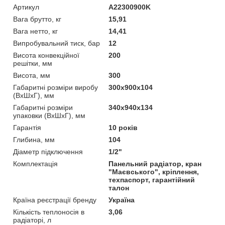
Артикул
A22300900K
Вага брутто, кг
15,91
Вага нетто, кг
14,41
Випробувальний тиск, бар
12
Висота конвекційної
200
решітки, мм
Висота, мм
300
Габаритні розміри виробу
300х900х104
(ВхШхГ), мм
Габаритні розміри
340х940х134
упаковки (ВхШхГ), мм
Гарантія
10 років
Глибина, мм
104
Діаметр підключення
1/2"
Комплектація
Панельний радіатор, кран
"Маєвського", кріплення,
техпаспорт, гарантійний
талон
Країна реєстрації бренду
Україна
Кількість теплоносія в
3,06
радіаторі, л