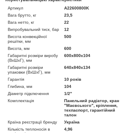
Артикул
A22600800K
Вага брутто, кг
23,5
Вага нетто, кг
22
Випробувальний тиск, бар
12
Висота конвекційної
500
решітки, мм
Висота, мм
600
Габаритні розміри виробу
600х800х104
(ВхШхГ), мм
Габаритні розміри
640х840х134
упаковки (ВхШхГ), мм
Гарантія
10 років
Глибина, мм
104
Діаметр підключення
1/2"
Комплектація
Панельний радіатор, кран
"Маєвського", кріплення,
техпаспорт, гарантійний
талон
Країна реєстрації бренду
Україна
Кількість теплоносія в
4,96