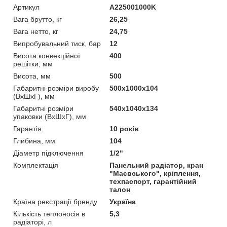
Артикул
A225001000K
Вага брутто, кг
26,25
Вага нетто, кг
24,75
Випробувальний тиск, бар
12
Висота конвекційної
400
решітки, мм
Висота, мм
500
Габаритні розміри виробу
500х1000х104
(ВхШхГ), мм
Габаритні розміри
540х1040х134
упаковки (ВхШхГ), мм
Гарантія
10 років
Глибина, мм
104
Діаметр підключення
1/2"
Комплектація
Панельний радіатор, кран
"Маєвського", кріплення,
техпаспорт, гарантійний
талон
Країна реєстрації бренду
Україна
Кількість теплоносія в
5,3
радіаторі, л