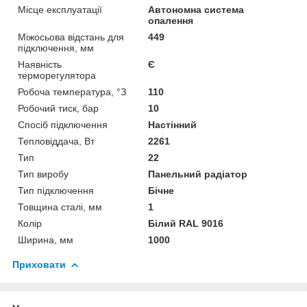
Місце експлуатації
Автономна система
опалення
Міжосьова відстань для
449
підключення, мм
Наявність
Є
терморегулятора
Робоча температура, °З
110
Робочий тиск, бар
10
Спосіб підключення
Настінний
Тепловіддача, Вт
2261
Тип
22
Тип виробу
Панельний радіатор
Тип підключення
Бічне
Товщина сталі, мм
1
Колір
Білий RAL 9016
Ширина, мм
1000
Приховати