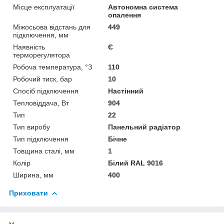
Місце експлуатації
Автономна система
опалення
Міжосьова відстань для
449
підключення, мм
Наявність
Є
терморегулятора
Робоча температура, °З
110
Робочий тиск, бар
10
Спосіб підключення
Настінний
Тепловіддача, Вт
904
Тип
22
Тип виробу
Панельний радіатор
Тип підключення
Бічне
Товщина сталі, мм
1
Колір
Білий RAL 9016
Ширина, мм
400
Приховати