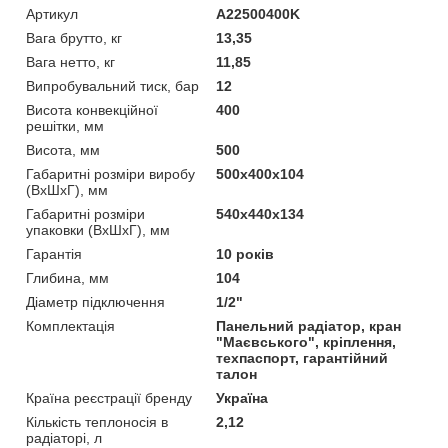
Артикул
A22500400K
Вага брутто, кг
13,35
Вага нетто, кг
11,85
Випробувальний тиск, бар
12
Висота конвекційної
400
решітки, мм
Висота, мм
500
Габаритні розміри виробу
500х400х104
(ВхШхГ), мм
Габаритні розміри
540х440х134
упаковки (ВхШхГ), мм
Гарантія
10 років
Глибина, мм
104
Діаметр підключення
1/2"
Комплектація
Панельний радіатор, кран
"Маєвського", кріплення,
техпаспорт, гарантійний
талон
Країна реєстрації бренду
Україна
Кількість теплоносія в
2,12
радіаторі, л