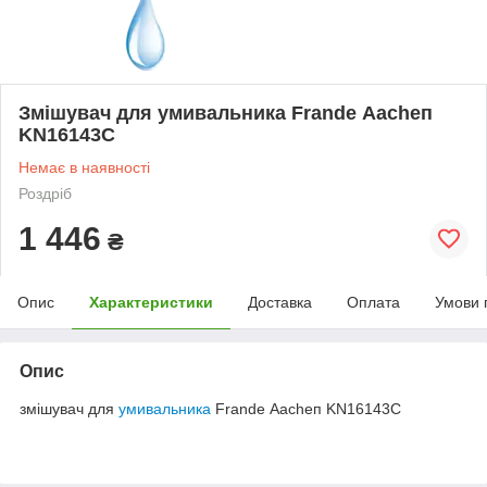
Змішувач для умивальника Frande Аасһеп
KN16143C
Немає в наявності
Роздріб
1 446
₴
Опис
Характеристики
Доставка
Оплата
Умови 
Опис
змішувач для
умивальника
Frande Аасһеп KN16143C