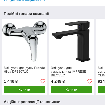
Подібні товари компанії
Змішувач для душу Frande
Змішувач для
Зміш
Hilda DF33071C
умивальника IMPRESE
умив
BILOVEC
CLIN
1 446
4 248
914
₴
₴
Купити
Купити
Акційні пропозиції та новинки