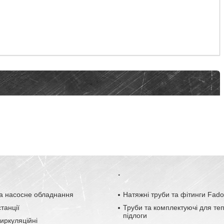
.
а насосне обладнання
Натяжні труби та фітинги Fad
танції
Труби та комплектуючі для те
підлоги
иркуляційні