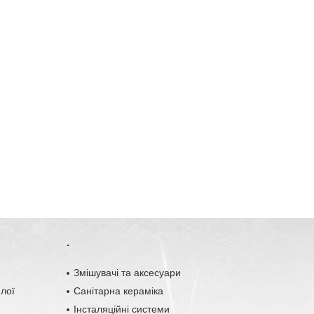
.
o
Змішувачі та аксесуари
плої
Санітарна кераміка
Інсталяційні системи