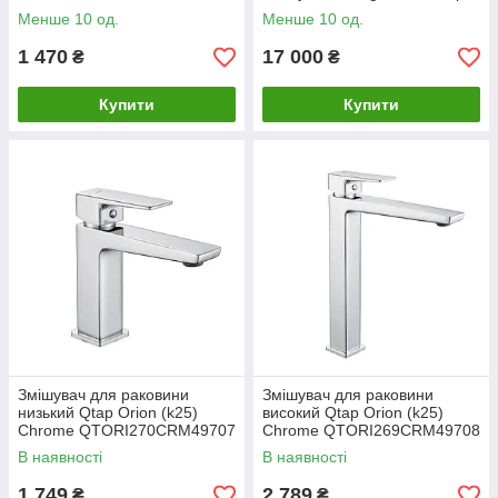
Менше 10 од.
Менше 10 од.
1 470
17 000
₴
₴
Купити
Купити
Змішувач для раковини
Змішувач для раковини
низький Qtap Orion (k25)
високий Qtap Orion (k25)
Chrome QTORI270CRM49707
Chrome QTORI269CRM49708
В наявності
В наявності
1 749
2 789
₴
₴