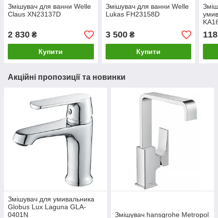
Змішувач для ванни Welle
Змішувач для ванни Welle
Зміш
Claus XN23137D
Lukas FH23158D
умив
KA1
2 830
3 500
118
₴
₴
Купити
Купити
Акційні пропозиції та новинки
Змішувач для умивальника
Globus Lux Laguna GLA-
0401N
Змішувач hansgrohe Metropol