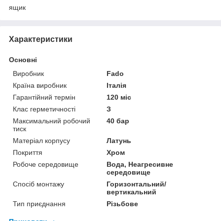
ящик
Характеристики
Основні
Виробник
Fado
Країна виробник
Італія
Гарантійний термін
120 міс
Клас герметичності
З
Максимальний робочий
40 бар
тиск
Матеріал корпусу
Латунь
Покриття
Хром
Робоче середовище
Вода, Неагресивне
середовище
Спосіб монтажу
Горизонтальний/
вертикальний
Тип приєднання
Різьбове