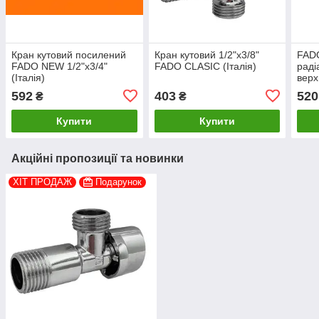
Кран кутовий посилений
Кран кутовий 1/2"х3/8"
FAD
FADO NEW 1/2"х3/4"
FADO CLASIC (Італія)
раді
(Італія)
верхн
592
403
520
₴
₴
Купити
Купити
Акційні пропозиції та новинки
ХІТ ПРОДАЖ
Подарунок