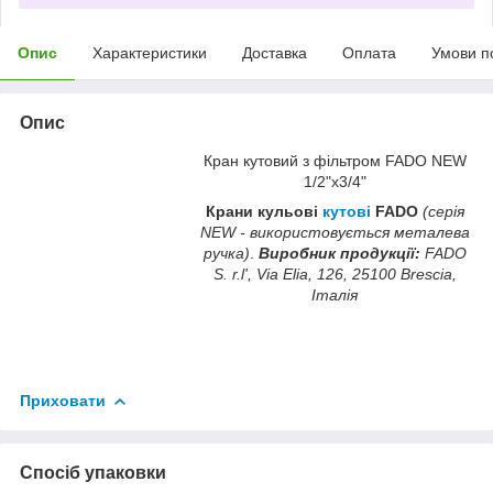
Опис
Характеристики
Доставка
Оплата
Умови п
Опис
Кран кутовий з фільтром FADO NEW
1/2"х3/4"
Крани кульові
кутові
FADO
(серія
NEW - використовується металева
ручка)
.
Виробник продукції:
FADO
S. r.l', Via Elia, 126, 25100 Brescia,
Італія
Приховати
Спосіб упаковки