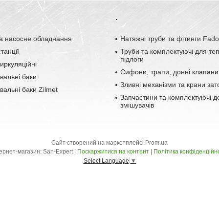
.
а насосне обладнання
Натяжні труби та фітинги Fad
танції
Труби та комплектуючі для те
підлоги
иркуляційні
Сифони, трапи, донні клапани
вальні баки
Зливні механізми та крани зат
альні баки Zilmet
Запчастини та комплектуючі д
змішувачів
Сайт створений на маркетплейсі
Prom.ua
Інтернет-магазин: San-Expert |
Поскаржитися на контент
|
Політика конфіденційн
Select Language
▼