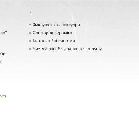
.
o
Змішувачі та аксесуари
плої
Санітарна кераміка
Інсталяційні системи
Чистячі засоби для ванни та душу
оки
о
ості