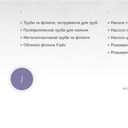
.
.
Труби та фітинги, інструменти для труб
Насоси т
Поліпропіленові труби для паяння
Насосні с
Металопластикові труби та фітинги
Насоси ц
Обтискні фітинги Fado
Розширю
Розширюв
КНОПКА
ЗВ'ЯЗКУ