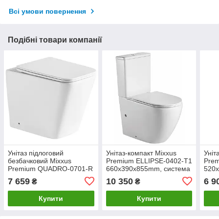
Всі умови повернення
Подібні товари компанії
Унітаз підлоговий
Унітаз-компакт Mixxus
Уніт
безбачковий Mixxus
Premium ELLIPSE-0402-T1
Prem
Premium QUADRO-0701-R
660х390х855mm, система
520
600х355х410mm, система
змиву TORNADO 1.0
змив
7 659
10 350
6 9
₴
₴
змиву RIMLESS (MP6590)
(MP6592)
(MP
Купити
Купити