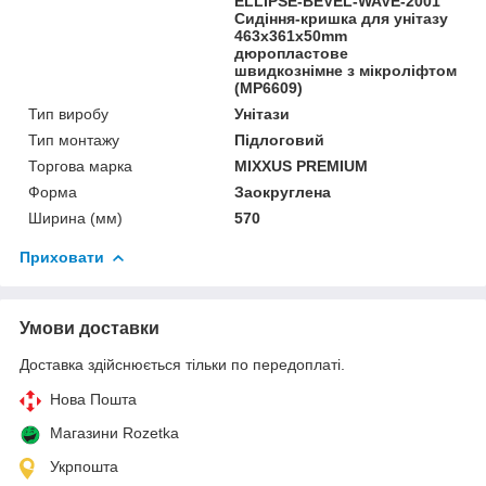
ELLIPSE-BEVEL-WAVE-2001
Сидіння-кришка для унітазу
463х361х50mm
дюропластове
швидкознімне з мікроліфтом
(MP6609)
Тип виробу
Унітази
Тип монтажу
Підлоговий
Торгова марка
MIXXUS PREMIUM
Форма
Заокруглена
Ширина (мм)
570
Приховати
Умови доставки
Доставка здійснюється тільки по передоплаті.
Нова Пошта
Магазини Rozetka
Укрпошта