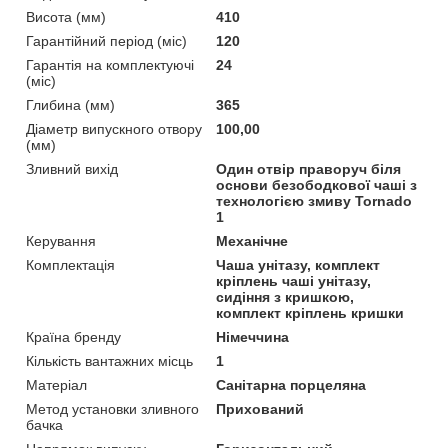
Висота (мм)
410
Гарантійний період (міс)
120
Гарантія на комплектуючі
24
(міс)
Глибина (мм)
365
Діаметр випускного отвору
100,00
(мм)
Зливний вихід
Один отвір праворуч біля
основи безободкової чаші з
технологією змиву Tornado
1
Керування
Механічне
Комплектація
Чаша унітазу, комплект
кріплень чаші унітазу,
сидіння з кришкою,
комплект кріплень кришки
Країна бренду
Німеччина
Кількість вантажних місць
1
Матеріал
Санітарна порцеляна
Метод установки зливного
Прихований
бачка