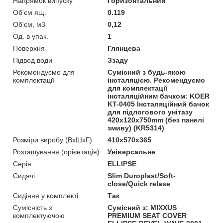
Напрямок випуску
Горизонтальний
Об'єм ящ.
0.119
Об'єм, м3
0,12
Од. в упак.
1
Поверхня
Глянцева
Підвод води
Ззаду
Рекомендуємо для
Сумісний з будь-якою
комплектації
інсталяцією. Рекомендуємо
для комплектації
інсталяційним бачком: KOER
KT-0405 Інсталяційний бачок
для підлогового унітазу
420x120x750mm (без панелі
змиву) (KR5314)
Розміри виробу (ВхШхГ)
410x570x365
Розташування (орієнтація)
Універсальне
Серія
ELLIPSE
Сидячі
Slim Duroplast/Soft-
close/Quick relase
Сидіння у комплекті
Так
Сумісність з
Сумісний з: MIXXUS
комплектуючою
PREMIUM SEAT COVER