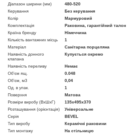
Діапазон ширини (мм)
480-520
Керування
Без керування
Колір
Мармуровий
Комплектація
Раковина, гарантійний талон
Країна бренду
Німеччина
Кількість вантажних місць
1
Матеріал
Санітарна порцеляна
Наявність донного
Купується окремо
клапана
Наявність переливу
Немає
Об'єм ящ.
0.048
Об'єм, м3
0,04
Од. в упак.
1
Поверхня
Матова
Розміри виробу (ВхШхГ)
135x495x370
Розташування (орієнтація)
Універсальне
Серія
BEVEL
Тип виробу
Керамічні раковини
Тип монтажу
На стільницю