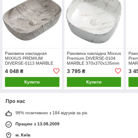
Раковина накладная
Раковина накладна Mixxus
Рако
MIXXUS PREMIUM
Premium DIVERSE-0104
Pre
DIVERSE-0113 MARBLE
MARBLE 370х370х135mm
MAR
455х325х135mm
(MP6537)
(MP
4 048
3 795
3 4
₴
₴
(MP6544)
Купити
Купити
Про нас
98% позитивних з 184 відгуків за рік
Працює з 13.08.2009
м. Київ