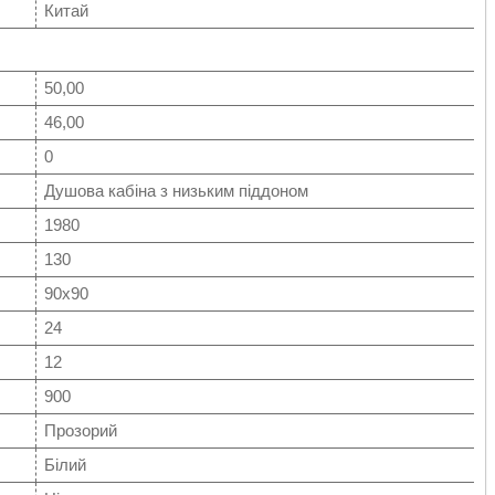
Китай
50,00
46,00
0
Душова кабіна з низьким піддоном
1980
130
90x90
24
12
900
Прозорий
Білий