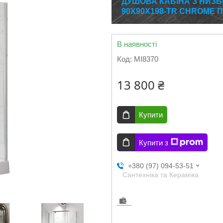
ДУШОВА КАБІНА З НИЗЬ
90X90X198-TR CHROME П
В наявності
Код:
MI8370
13 800 ₴
Купити
Купити з
+380 (97) 094-53-51
Сантехніка та Кераміка