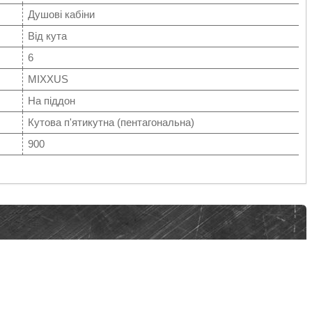
Душові кабіни
Від кута
6
MIXXUS
На піддон
Кутова п'ятикутна (пентагональна)
900