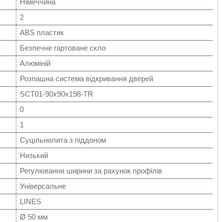
Німеччина
2
АBS пластик
Безпечне гартоване скло
Алюміній
Розпашна система відкривання дверей
SCT01-90x90x198-TR
0
1
Суцільнолита з піддоном
Низький
Регулювання ширини за рахунок профілів
Універсальне
LINES
Ø 50 мм