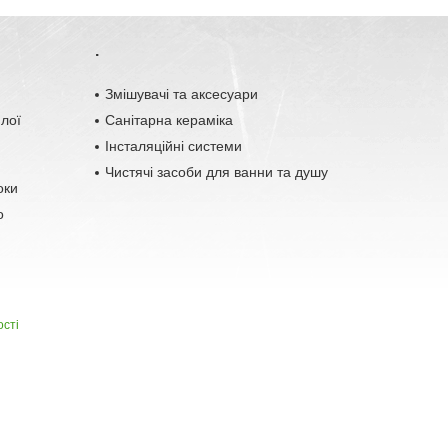
.
o
Змішувачі та аксесуари
плої
Санітарна кераміка
Інсталяційні системи
Чистячі засоби для ванни та душу
оки
о
ості