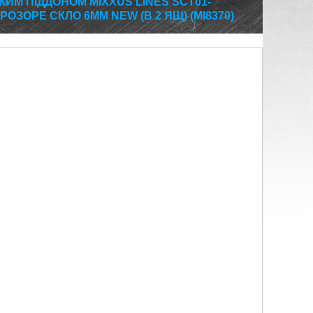
КИМ ПІДДОНОМ MIXXUS LINES SCT01-
РОЗОРЕ СКЛО 6ММ NEW (В 2 ЯЩ) (MI8370)