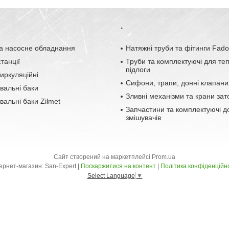
.
а насосне обладнання
Натяжні труби та фітинги Fad
танції
Труби та комплектуючі для те
підлоги
иркуляційні
Сифони, трапи, донні клапани
вальні баки
Зливні механізми та крани зат
альні баки Zilmet
Запчастини та комплектуючі д
змішувачів
Сайт створений на маркетплейсі
Prom.ua
Інтернет-магазин: San-Expert |
Поскаржитися на контент
|
Політика конфіденційн
Select Language
▼