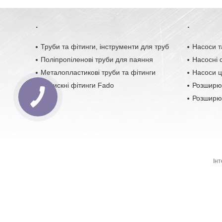
.
.
Труби та фітинги, інструменти для труб
Насоси т
Поліпропіленові труби для паяння
Насосні с
Металопластикові труби та фітинги
Насоси ц
Обтискні фітинги Fado
Розширю
Розширюв