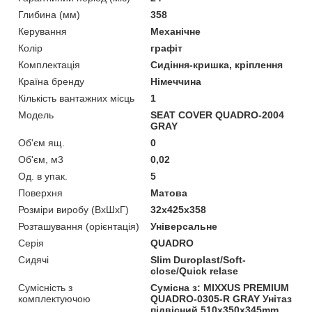
Глибина (мм)
358
Керування
Механічне
Колір
графіт
Комплектація
Сидіння-кришка, кріплення
Країна бренду
Німеччина
Кількість вантажних місць
1
Мoдель
SEAT COVER QUADRO-2004
GRAY
Об'єм ящ.
0
Об'єм, м3
0,02
Од. в упак.
5
Поверхня
Матова
Розміри виробу (ВхШхГ)
32x425x358
Розташування (орієнтація)
Універсальне
Серія
QUADRO
Сидячі
Slim Duroplast/Soft-
close/Quick relase
Сумісність з
Сумісна з: MIXXUS PREMIUM
комплектуючою
QUADRO-0305-R GRAY Унітаз
підвісний 510x350x345mm