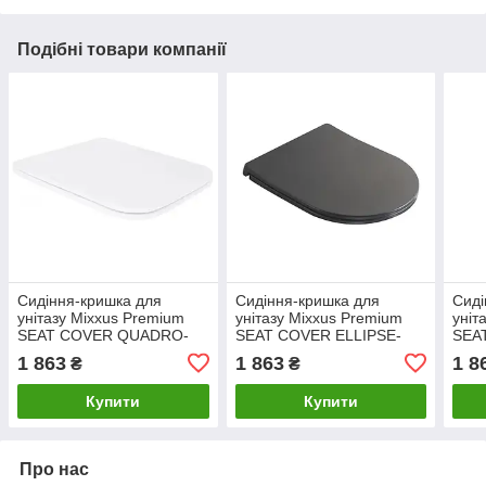
Подібні товари компанії
Сидіння-кришка для
Сидіння-кришка для
Сиді
унітазу Mixxus Premium
унітазу Mixxus Premium
уніт
SEAT COVER QUADRO-
SEAT COVER ELLIPSE-
SEA
STYLE-2001 з
2005 GRAY
TOP
1 863
1 863
1 8
₴
₴
мікроліфтом
445х360х37mm
425
427х344х39mm (MP6613)
дюропласт (MP6685)
дюр
Купити
Купити
Про нас