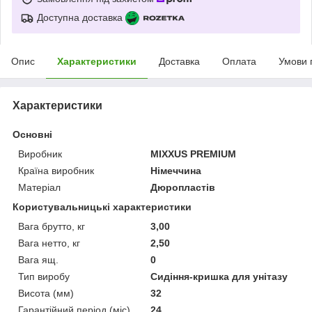
Доступна доставка
Опис
Характеристики
Доставка
Оплата
Умови 
Характеристики
Основні
Виробник
MIXXUS PREMIUM
Країна виробник
Німеччина
Матеріал
Дюропластів
Користувальницькі характеристики
Вага брутто, кг
3,00
Вага нетто, кг
2,50
Вага ящ.
0
Тип виробу
Сидіння-кришка для унітазу
Висота (мм)
32
Гарантійний період (міс)
24