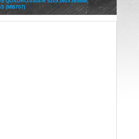
US QUADRO-0304-R 520X360X365MM,
 (MI6707)