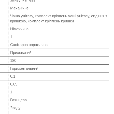
змиву Rimless
Механічне
Чаша унітазу, комплект кріплень чаші унітазу, сидіння з
кришкою, комплект кріплень кришки
Німеччина
1
Санітарна порцеляна
Прихований
180
Горизонтальний
0.1
0,09
1
Глянцева
Ззаду