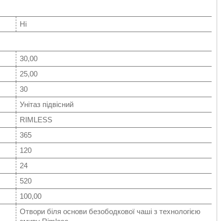
Ні
30,00
25,00
30
Унітаз підвісний
RIMLESS
365
120
24
520
100,00
Отвори біля основи безободкової чаші з технологією