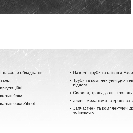
.
а насосне обладнання
Натяжні труби та фітинги Fad
танції
Труби та комплектуючі для те
підлоги
иркуляційні
Сифони, трапи, донні клапани
вальні баки
Зливні механізми та крани зат
альні баки Zilmet
Запчастини та комплектуючі д
змішувачів