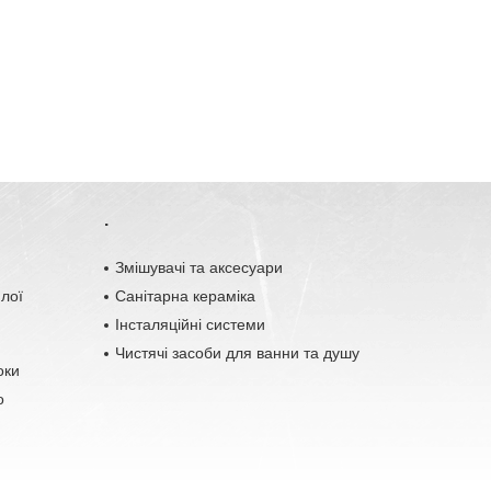
.
o
Змішувачі та аксесуари
плої
Санітарна кераміка
Інсталяційні системи
Чистячі засоби для ванни та душу
оки
о