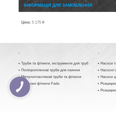
ІНФОРМАЦІЯ ДЛЯ ЗАМОВЛЕННЯ
Ціна:
5 175 ₴
.
.
Труби та фітинги, інструменти для труб
Насоси т
Поліпропіленові труби для паяння
Насосні с
Металопластикові труби та фітинги
Насоси ц
Обтискні фітинги Fado
Розширю
Розширюв