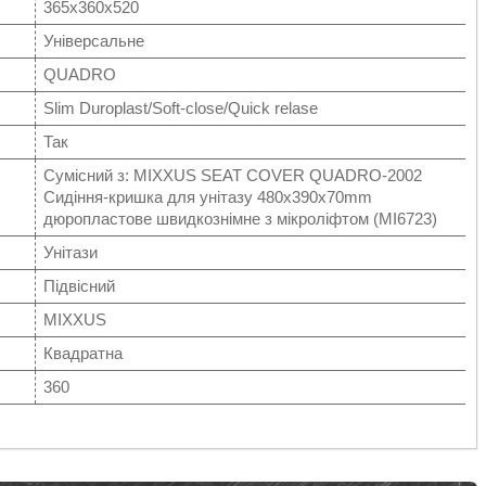
365x360x520
Універсальне
QUADRO
Slim Duroplast/Soft-close/Quick relase
Так
Сумісний з: MIXXUS SEAT COVER QUADRO-2002
Сидіння-кришка для унітазу 480х390х70mm
дюропластове швидкознімне з мікроліфтом (MI6723)
Унітази
Підвісний
MIXXUS
Квадратна
360