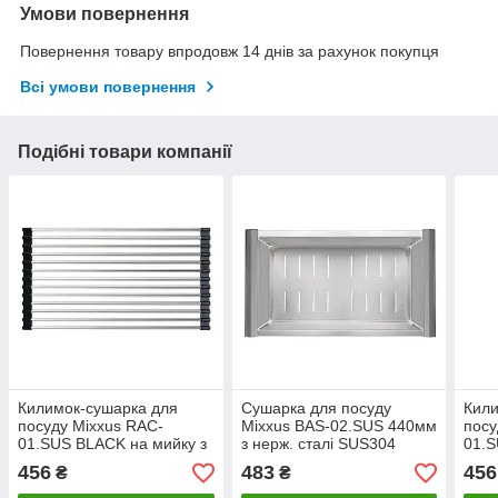
Умови повернення
Повернення товару впродовж 14 днів за рахунок покупця
Всі умови повернення
Подібні товари компанії
Килимок-сушарка для
Сушарка для посуду
Кили
посуду Mixxus RAC-
Mixxus BAS-02.SUS 440мм
посу
01.SUS BLACK на мийку з
з нерж. сталі SUS304
01.S
нерж. сталі SUS304
(MX1947)
н.ст
456
483
456
₴
₴
(MX1945)
(MX