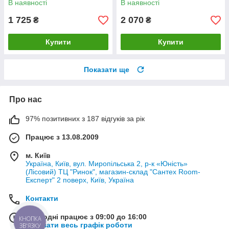
В наявності
В наявності
матовий) (KR6136)
(KR6122)
1 725
2 070
₴
₴
Купити
Купити
Показати ще
Про нас
97% позитивних з 187 відгуків за рік
Працює з 13.08.2009
м. Київ
Україна, Київ, вул. Миропільська 2, р-к «Юність»
(Лісовий) ТЦ "Ринок", магазин-склад "Сантех Room-
Експерт" 2 поверх, Київ, Україна
Контакти
Сьогодні працює з 09:00 до 16:00
КНОПКА
Показати весь графік роботи
ЗВ'ЯЗКУ