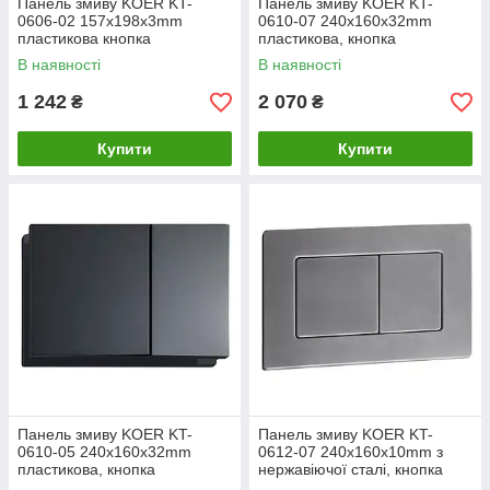
Панель змиву KOER KT-
Панель змиву KOER KT-
0606-02 157x198x3mm
0610-07 240x160x32mm
пластикова кнопка
пластикова, кнопка
заокруглена (SS COLOR)
квадратна (колір графіт)
В наявності
В наявності
(KR6238)
(KR6138)
1 242
2 070
₴
₴
Купити
Купити
Панель змиву KOER KT-
Панель змиву KOER KT-
0610-05 240x160x32mm
0612-07 240x160x10mm з
пластикова, кнопка
нержавіючої сталі, кнопка
квадратна (колір чорний
квадратна (колір графіт)