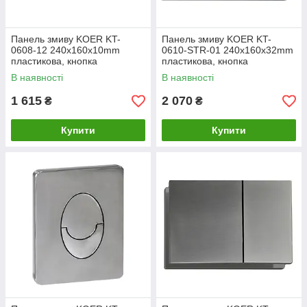
Панель змиву KOER KT-
Панель змиву KOER KT-
0608-12 240x160x10mm
0610-STR-01 240x160x32mm
пластикова, кнопка
пластикова, кнопка
закруглена (колір матове
квадратна (колір хром з
В наявності
В наявності
золото) (KR6126)
лінійною структурою)
(KR6147)
1 615
2 070
₴
₴
Купити
Купити