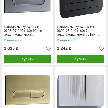
Панель змиву KOER KT-
Панель змиву KOER KT-
0608-07 240x160x10mm
0609-05 240x160x7mm
пластикова, кнопка
пластикова, кнопка лінійна
закруглена (колір графіт)
(колір чорний матовий)
В наявності
В наявності
(KR6128)
(KR6131)
1 615
1 242
₴
₴
Купити
Купити