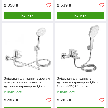
2 358
2 539
₴
₴
Купити
Купити
Змішувач для ванни з довгим
Змішувач для ванни з
поворотним виливом та
душовим гарнітуром Qtap
душовим гарнітуром Qtap
Orion (k35) Chrome
Astra (k35) Chrome
QTORI259CRM49709
В наявності
В наявності
QTAST260CRM49716
2 497
2 705
₴
₴