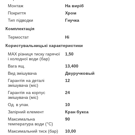
Монтаж
На виріб
Покриття
Хром
Тип підводки
Гнучка
Комплектація
Термостат
Ні
Користувальницькі характеристики
MAX різниця тиску гарячої
1,50
і холодної води (бар)
Вага ящ.
13,400
Вид змішувача
Двуручковый
Гарантія на деталі
12
змішувача (міс)
Гарантія на корпус
24
змішувача (міс)
Од. в упак.
10
Запірний елемент
Кран букса
Максимальна
90
температура води (°C)
Максимальний тиск (бар)
10,00