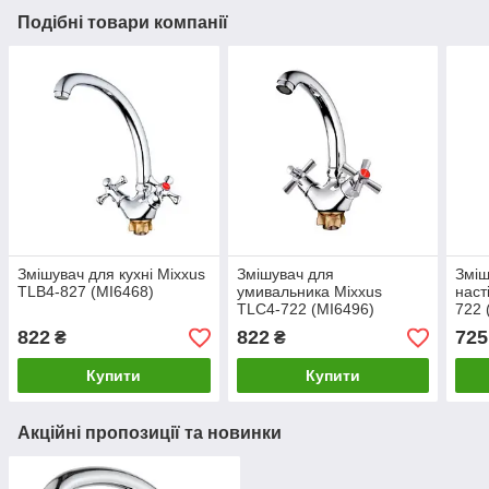
Подібні товари компанії
Змішувач для кухні Mixxus
Змішувач для
Зміш
TLB4-827 (MI6468)
умивальника Mixxus
наст
TLC4-722 (MI6496)
722 
822
822
725
₴
₴
Купити
Купити
Акційні пропозиції та новинки