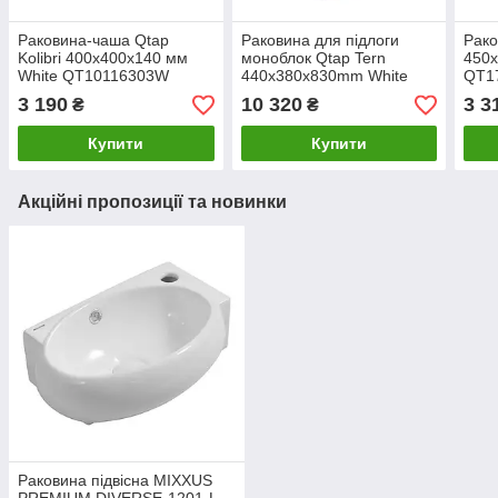
Раковина-чаша Qtap
Раковина для підлоги
Рако
Kolibri 400х400х140 мм
моноблок Qtap Tern
450х
White QT10116303W
440х380х830mm White
QT1
QT1711G302WN
3 190
10 320
3 3
₴
₴
Купити
Купити
Акційні пропозиції та новинки
Раковина підвісна MIXXUS