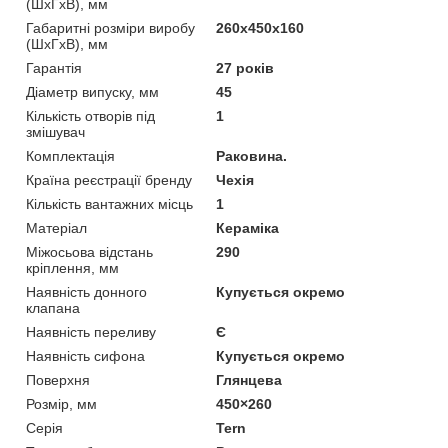
(ШхГхВ), мм
Габаритні розміри виробу
260х450х160
(ШхГхВ), мм
Гарантія
27 років
Діаметр випуску, мм
45
Кількість отворів під
1
змішувач
Комплектація
Раковина.
Країна реєстрації бренду
Чехія
Кількість вантажних місць
1
Матеріал
Кераміка
Міжосьова відстань
290
кріплення, мм
Наявність донного
Купується окремо
клапана
Наявність переливу
Є
Наявність сифона
Купується окремо
Поверхня
Глянцева
Розмір, мм
450×260
Серія
Tern