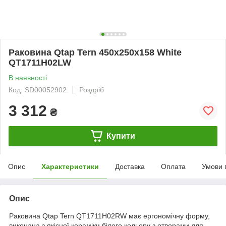
Раковина Qtap Tern 450х250х158 White
QT1711H02LW
В наявності
Код: SD00052902
Роздріб
3 312
₴
Купити
Опис
Характеристики
Доставка
Оплата
Умови 
Опис
Раковина Qtap Tern QT1711H02RW має ергономічну форму,
виконана з якісної кераміки білого кольору з отворами для