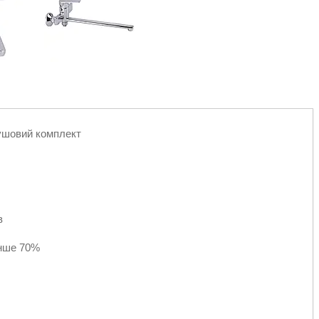
ушовий комплект
в
енше 70%