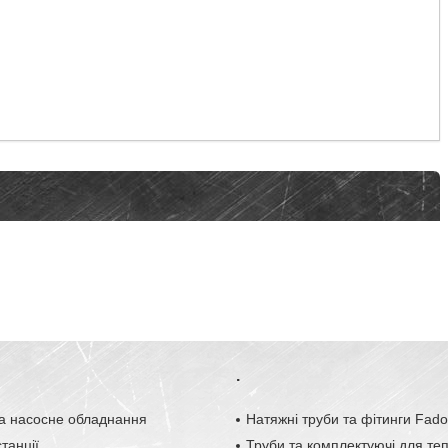
.
а насосне обладнання
Натяжні труби та фітинги Fad
танції
Труби та комплектуючі для те