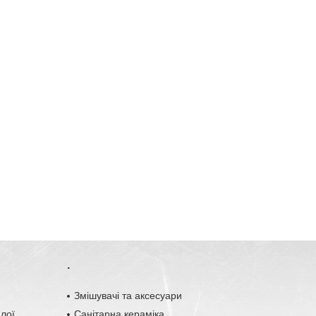
.
o
Змішувачі та аксесуари
плої
Санітарна кераміка