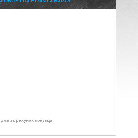
GLOBUS LUX BONN GLB-0208
 днів
за рахунок покупця