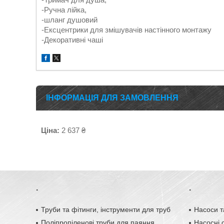
-Ручна лійка,
-шланг душовий
-Ексцентрики для змішувачів настінного монтажу
-Декоративні чаші
ІНФОРМАЦІЯ ДЛЯ ЗАМОВЛЕННЯ
Ціна:
2 637 ₴
.
.
Труби та фітинги, інструменти для труб
Насоси т
Поліпропіленові труби для паяння
Насосні с