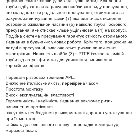
формою самої ялинки (у вигляді зубів пилки). Кріплення
труби відбувається за рахунок особливого виду пресування,
що складається з радіального пресування, отриманого за
рахунок загвинчування гайки (7) яка визначає стиснення
розрізаної ожівальной частини (5) навколо труби і осьового
пресування, яке стискає кільце ущільнювача (4) на корпусі.
Подібна система пресування гарантує стійкість отриманого
з'єднання в будь-яких умовах роботи. Крім того, працюючи на
латуні в пресуванні, виключаються ризики виникнення
мікротріщин. Наявність шайби (3) з PTFE ізолює алюміній
труби від латуні фитинга для уникнення виникнення
корозійних ефектів
Переваги різьбових трійників APE:
Виключне італійське якість, перевірена часом
Простота монтажу
Високі експлуатаційні властивості
Герметичність і надійність з'єднання виключає ризик
виникнення протікання
відсутність необхідності у використанні дорогого устаткування
при їх монтажі
стійкість до зовнішнього впливу і перепадів температур,
морозостійкість