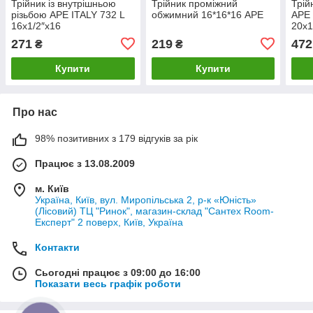
Трійник із внутрішньою
Трійник проміжний
Трій
різьбою APE ITALY 732 L
обжимний 16*16*16 APE
APE 
16x1/2″x16
20х
271
219
472
₴
₴
Купити
Купити
Про нас
98% позитивних з 179 відгуків за рік
Працює з 13.08.2009
м. Київ
Україна, Київ, вул. Миропільська 2, р-к «Юність»
(Лісовий) ТЦ "Ринок", магазин-склад "Сантех Room-
Експерт" 2 поверх, Київ, Україна
Контакти
Сьогодні працює з 09:00 до 16:00
Показати весь графік роботи