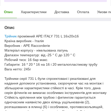
Опис
Характеристики
Доставка
Оплата
Умови п
Опис
Трійник
проміжний APE ITALY 731 L 16x20x16
Країна виробник - Італія
Виробник - APE Raccorderie
Матеріал корпусу - нікельована латунь
Діапазон температур: від -25 ° C до 120 ° C
Робочий тиск: 16 бар макс.
Габарити: 16 * 20 * 16 на 16 і 20 металопластикову трубу
Вага нетто: 245г
Трійники серії 731 L були спроектовані і реалізовані для
надання допомоги установника, скорочуючи час на монтаж і
збільшуючи характеристики стійкості в часі. Крім того, дана
серія фітингів не вимагає особливих інструментів для монтажу
Стійкість кріплення між трубою і фитингом гарантується
одночасним наявністю двох кілець ущільнювачів (2),
розташованих в ялинці (6) і особливою, противоскользящей,