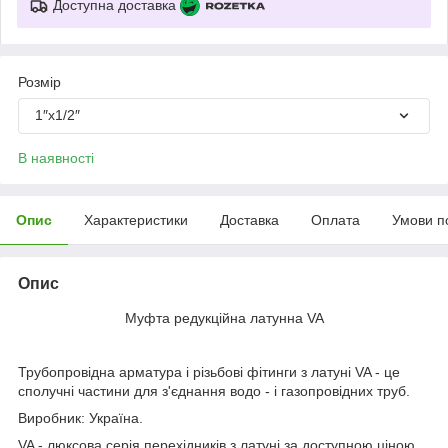
Доступна доставка
Розмір
1″х1/2″
В наявності
Опис
Характеристики
Доставка
Оплата
Умови п
Опис
Муфта редукційна латунна VA
Трубопровідна арматура і різьбові фітинги з латуні VA - це
сполучні частини для з'єднання водо - і газопровідних труб.
Виробник: Україна.
VA - люксова серія перехідників з латуні за доступною ціною.