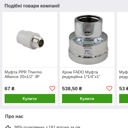
Подібні товари компанії
Муфта PPR Thermo
Хром FADO Муфта
Муфт
Alliance 20х1/2" ЗР
редукційна 1*1/4"х1"
реду
67
538,50
53
₴
₴
Купити
Купити
Про нас
98% позитивних з 181 відгука за рік