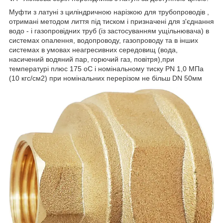
Муфти з латуні з циліндричною нарізкою для трубопроводів ,
отримані методом лиття під тиском і призначені для з'єднання
водо - і газопровідних труб (із застосуванням ущільнювача) в
системах опалення, водопроводу, газопроводу та в інших
системах в умовах неагресивних середовищ (вода,
насичений водяний пар, горючий газ, повітря),при
температурі плюс 175 оС і номінальному тиску PN 1,0 МПа
(10 кгс/см2) при номінальних перерізом не більш DN 50мм