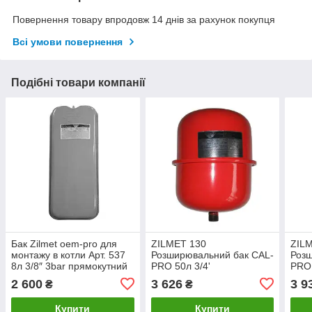
Повернення товару впродовж 14 днів за рахунок покупця
Всі умови повернення
Подібні товари компанії
Бак Zilmet oem-pro для
ZILMET 130
ZIL
монтажу в котли Арт. 537
Розширювальний бак CAL-
Розш
8л 3/8″ 3bar прямокутний
PRO 50л 3/4'
PRO 
(13N0000810 )
2 600
3 626
3 9
₴
₴
Купити
Купити