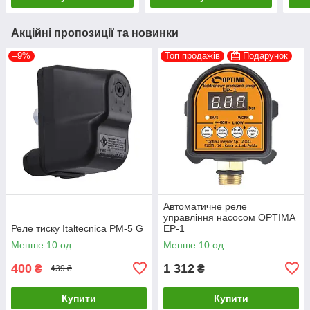
Акційні пропозиції та новинки
–9%
Топ продажів
Подарунок
Автоматичне реле
управління насосом OPTIMA
Реле тиску Italtecnica PM-5 G
EP-1
Менше 10 од.
Менше 10 од.
400
1 312
₴
₴
439 ₴
Купити
Купити