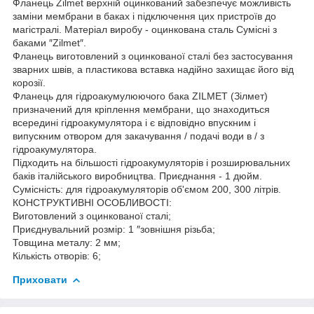
Фланець Zilmet верхній оцинкований забезпечує можливість
заміни мембрани в баках і підключення цих пристроїв до
магістралі. Матеріал виробу - оцинкована сталь Сумісні з
баками ″Zilmet″.
Фланець виготовлений з оцинкованої сталі без застосування
зварних швів, а пластикова вставка надійно захищає його від
корозії.
Фланець для гідроакумулюючого бака ZILMET (Зілмет)
призначений для кріплення мембрани, що знаходиться
всередині гідроакумулятора і є відповідно впускним і
випускним отвором для закачування / подачі води в / з
гідроакумулятора.
Підходить на більшості гідроакумуляторів і розширювальних
баків італійського виробництва. Приєднання - 1 дюйм.
Сумісність: для гідроакумуляторів об'ємом 200, 300 літрів.
КОНСТРУКТИВНІ ОСОБЛИВОСТІ:
Виготовлений з оцинкованої сталі;
Приєднувальний розмір: 1 ″зовнішня різьба;
Товщина металу: 2 мм;
Кількість отворів: 6;
Приховати