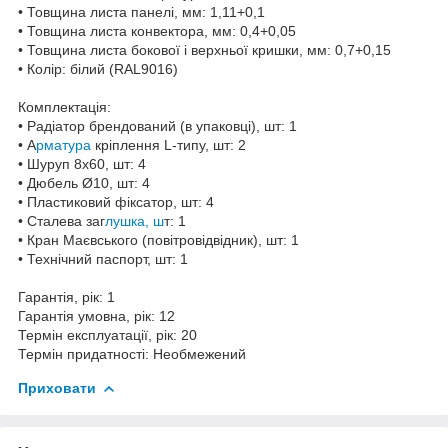
• Товщина листа панелі, мм: 1,11+0,1
• Товщина листа конвектора, мм: 0,4+0,05
• Товщина листа бокової і верхньої кришки, мм: 0,7+0,15
• Колір: білий (RAL9016)
Комплектація:
• Радіатор брендований (в упаковці), шт: 1
• А
рматура
кріплення L-типу, шт: 2
• Шуруп 8х60, шт: 4
• Дюбель Ø10, шт: 4
• Пластиковий фіксатор, шт: 4
• Сталева заг
лушка, ш
т: 1
• Кран Маєвського (повітровідвідник), шт: 1
• Технічний паспорт, шт: 1
Гарантія, рік: 1
Гарантія умовна, рік: 12
Термін експлуатації, рік: 20
Термін придатності: Необмежений
Приховати