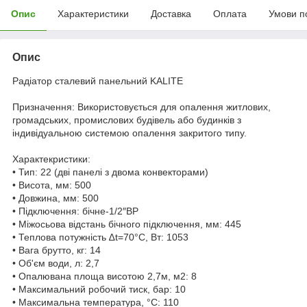
Опис
Характеристики
Доставка
Оплата
Умови п
Опис
Радіатор сталевий панельний KALITE
Призначення: Використовується для опалення житлових,
громадських, промислових будівель або будинків з
індивідуальною системою опалення закритого типу.
Характекристики:
• Тип: 22 (дві панелі з двома конвекторами)
• Висота, мм: 500
• Довжина, мм: 500
• Підключення: бічне-1/2″ВР
• Міжосьова відстань бічного підключення, мм: 445
• Теплова потужність ∆t=70°C, Вт: 1053
• Вага брутто, кг: 14
• Об'єм води, л: 2,7
• Опалювана площа висотою 2,7м, м2: 8
• Максимальний робочий тиск, бар: 10
• Максимальна температура, °С: 110