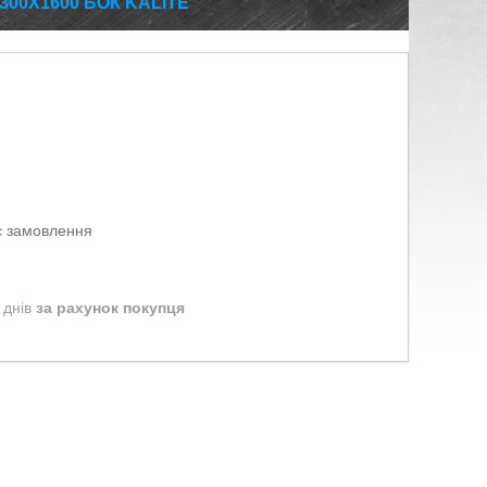
300Х1600 БОК KALITE
є замовлення
 днів
за рахунок покупця