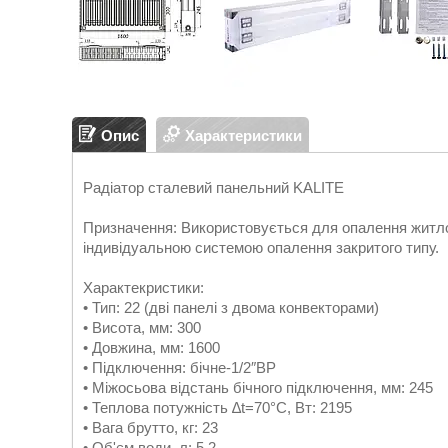
Опис
Характеристики
Радіатор сталевий панельний KALITE
Призначення: Використовується для опалення житло
індивідуальною системою опалення закритого типу.
Характекристики:
• Тип: 22 (дві панелі з двома конвекторами)
• Висота, мм: 300
• Довжина, мм: 1600
• Підключення: бічне-1/2″ВР
• Міжосьова відстань бічного підключення, мм: 245
• Теплова потужність ∆t=70°C, Вт: 2195
• Вага брутто, кг: 23
• Об'єм води, л: 5,2