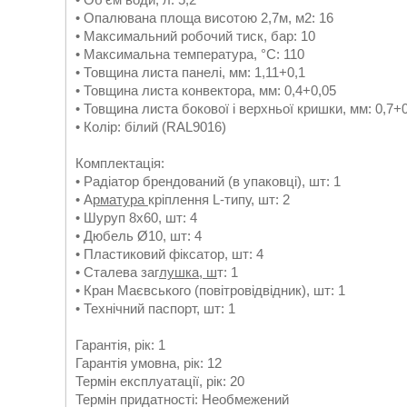
• Опалювана площа висотою 2,7м, м2: 16
• Максимальний робочий тиск, бар: 10
• Максимальна температура, °С: 110
• Товщина листа панелі, мм: 1,11+0,1
• Товщина листа конвектора, мм: 0,4+0,05
• Товщина листа бокової і верхньої кришки, мм: 0,7+
• Колір: білий (RAL9016)
Комплектація:
• Радіатор брендований (в упаковці), шт: 1
• А
рматура
кріплення L-типу, шт: 2
• Шуруп 8х60, шт: 4
• Дюбель Ø10, шт: 4
• Пластиковий фіксатор, шт: 4
• Сталева заг
лушка, ш
т: 1
• Кран Маєвського (повітровідвідник), шт: 1
• Технічний паспорт, шт: 1
Гарантія, рік: 1
Гарантія умовна, рік: 12
Термін експлуатації, рік: 20
Термін придатності: Необмежений