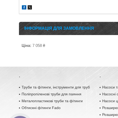
ІНФОРМАЦІЯ ДЛЯ ЗАМОВЛЕННЯ
Ціна:
7 058 ₴
.
.
Труби та фітинги, інструменти для труб
Насоси т
Поліпропіленові труби для паяння
Насосні с
Металопластикові труби та фітинги
Насоси ц
Обтискні фітинги Fado
Розширю
Розширюв