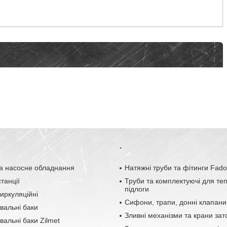
.
а насосне обладнання
Натяжні труби та фітинги Fad
танції
Труби та комплектуючі для те
підлоги
иркуляційні
Сифони, трапи, донні клапани
вальні баки
Зливні механізми та крани зат
альні баки Zilmet