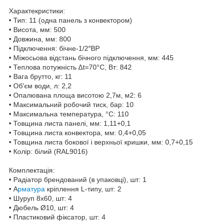
Характекристики:
• Тип: 11 (одна панель з конвектором)
• Висота, мм: 500
• Довжина, мм: 800
• Підключення: бічне-1/2″ВР
• Міжосьова відстань бічного підключення, мм: 445
• Теплова потужність ∆t=70°C, Вт: 842
• Вага брутто, кг: 11
• Об'єм води, л: 2,2
• Опалювана площа висотою 2,7м, м2: 6
• Максимальний робочий тиск, бар: 10
• Максимальна температура, °С: 110
• Товщина листа панелі, мм: 1,11+0,1
• Товщина листа конвектора, мм: 0,4+0,05
• Товщина листа бокової і верхньої кришки, мм: 0,7+0,15
• Колір: білий (RAL9016)
Комплектація:
• Радіатор брендований (в упаковці), шт: 1
• А
рматура
кріплення L-типу, шт: 2
• Шуруп 8х60, шт: 4
• Дюбель Ø10, шт: 4
• Пластиковий фіксатор, шт: 4