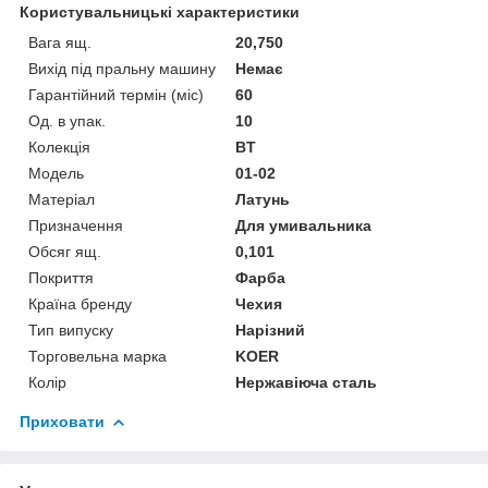
Користувальницькі характеристики
Вага ящ.
20,750
Вихід під пральну машину
Немає
Гарантійний термін (міс)
60
Од. в упак.
10
Колекція
BT
Мoдель
01-02
Матеріал
Латунь
Призначення
Для умивальника
Обсяг ящ.
0,101
Покриття
Фарба
Країна бренду
Чехия
Тип випуску
Нарізний
Торговельна марка
KOER
Колір
Нержавіюча сталь
Приховати