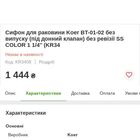
Сифон для раковини Koer BT-01-02 без
випуску (під донний клапан) без ревізії SS
COLOR 1 1/4'' (KR34
Немає в наявності
Код: KR3408
Роздріб
1 444
₴
Опис
Характеристики
Доставка
Оплата
Умови 
Характеристики
Основні
Виробник
Koer