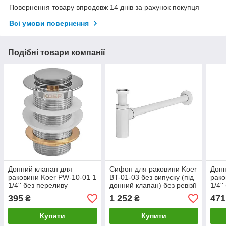
Повернення товару впродовж 14 днів за рахунок покупця
Всі умови повернення
Подібні товари компанії
Донний клапан для
Сифон для раковини Koer
Донн
раковини Koer PW-10-01 1
BT-01-03 без випуску (під
рако
1/4'' без переливу
донний клапан) без ревізії
1/4'
автоматичний СLICK-
(Колір білий) 1 1/4''
авто
395
1 252
471
₴
₴
СLACK (Колір хром
СLAC
Купити
Купити