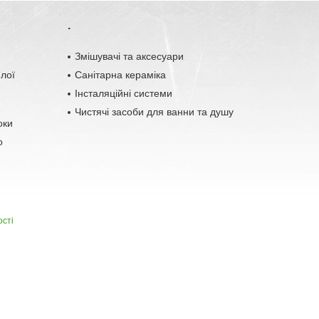
.
o
Змішувачі та аксесуари
плої
Санітарна кераміка
Інсталяційні системи
Чистячі засоби для ванни та душу
оки
о
ості