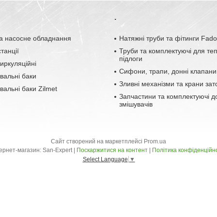
.
а насосне обладнання
Натяжні труби та фітинги Fad
танції
Труби та комплектуючі для те
підлоги
иркуляційні
Сифони, трапи, донні клапани
вальні баки
Зливні механізми та крани зат
альні баки Zilmet
Запчастини та комплектуючі д
змішувачів
Сайт створений на маркетплейсі
Prom.ua
Інтернет-магазин: San-Expert |
Поскаржитися на контент
|
Політика конфіденційн
Select Language
▼