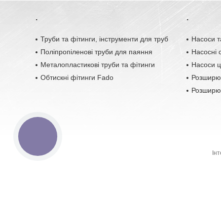
.
.
Труби та фітинги, інструменти для труб
Насоси т
Поліпропіленові труби для паяння
Насосні с
Металопластикові труби та фітинги
Насоси ц
Обтискні фітинги Fado
Розширю
Розширюв
КНОПКА
ЗВ'ЯЗКУ