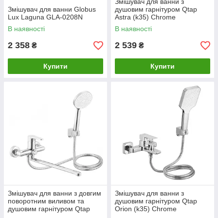
Змішувач для ванни з
Змішувач для ванни Globus
душовим гарнітуром Qtap
Lux Laguna GLA-0208N
Astra (k35) Chrome
QTAST259CRM49715
В наявності
В наявності
2 358
2 539
₴
₴
Купити
Купити
Змішувач для ванни з довгим
Змішувач для ванни з
поворотним виливом та
душовим гарнітуром Qtap
душовим гарнітуром Qtap
Orion (k35) Chrome
Astra (k35) Chrome
QTORI259CRM49709