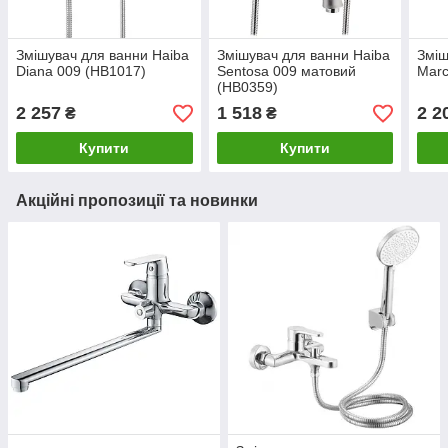
Змішувач для ванни Haiba
Змішувач для ванни Haiba
Зміш
Diana 009 (HB1017)
Sentosa 009 матовий
Marc
(HB0359)
2 257
1 518
2 2
₴
₴
Купити
Купити
Акційні пропозиції та новинки