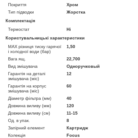
Покриття
Хром
Тип підводки
Жорстка
Комплектація
Термостат
Ні
Користувальницькі характеристики
MAX різниця тиску гарячої
1,50
і холодної води (бар)
Вага ящ.
22,700
Вид змішувача
Одноручковый
Гарантія на деталі
12
змішувача (міс)
Гарантія на корпус
60
змішувача (міс)
Діаметр фільтра (мм)
40
Довжина виливу (мм)
120
Довжина виливу (см)
11-15
Од. в упак.
8
Запірний елемент
Картридж
Колекція
Focus