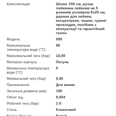
Комплектація
Шланг 150 см, ручна
лейкемна лейкема на 5
режимів розміром 8х20 см,
держак для лейкем,
ексцентрики, чашки, гумові
прокладки, посібник з
екплуатації та гарантійний
талон
Мoдель
009
Максимальна
90
температура води (°C)
Максимальний тиск (бар)
10,00
Матеріал корпусу
Латунь
Мінімальна температура
5
води (°C)
Мінімальний тиск (бар)
0,50
Призначення
Для ванни
Загальна довжина (мм)
190
Обсяг ящ.
0,054
Робочий тиск (бар)
1-5
Стиль
Класичний
Країна бренду
Китай