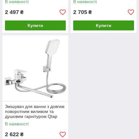
В наявності
В наявності
QTAST260CRM49716
2 497
2 705
₴
₴
Купити
Купити
Змішувач для ванни з довгим
поворотним виливом та
душовим гарнітуром Qtap
Orion (k35) Chrome
В наявності
QTORI260CRM49710
2 622
₴