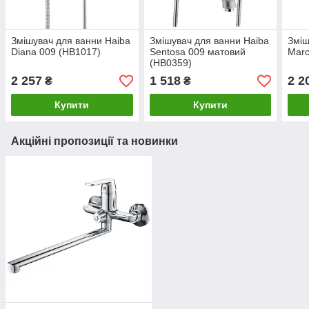
Змішувач для ванни Haiba
Змішувач для ванни Haiba
Зміш
Diana 009 (HB1017)
Sentosa 009 матовий
Marc
(HB0359)
2 257
1 518
2 2
₴
₴
Купити
Купити
Акційні пропозиції та новинки