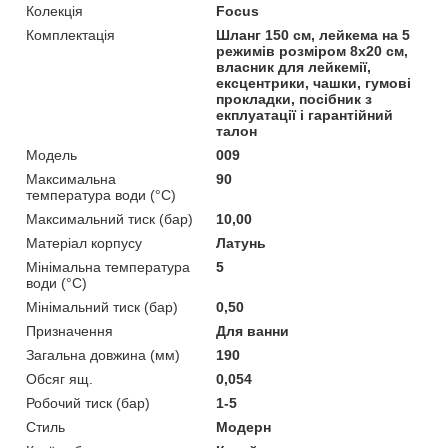
Колекція
Focus
Комплектація
Шланг 150 см, лейкема на 5
режимів розміром 8х20 см,
власник для лейкемії,
ексцентрики, чашки, гумові
прокладки, посібник з
екплуатації і гарантійний
талон
Мoдель
009
Максимальна
90
температура води (°C)
Максимальний тиск (бар)
10,00
Матеріал корпусу
Латунь
Мінімальна температура
5
води (°C)
Мінімальний тиск (бар)
0,50
Призначення
Для ванни
Загальна довжина (мм)
190
Обсяг ящ.
0,054
Робочий тиск (бар)
1-5
Стиль
Модерн