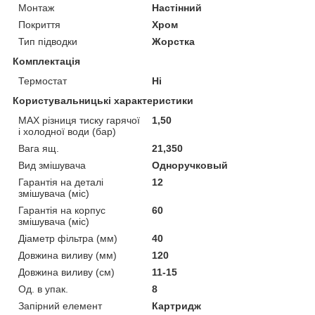
Монтаж
Настінний
Покриття
Хром
Тип підводки
Жорстка
Комплектація
Термостат
Ні
Користувальницькі характеристики
MAX різниця тиску гарячої
1,50
і холодної води (бар)
Вага ящ.
21,350
Вид змішувача
Одноручковый
Гарантія на деталі
12
змішувача (міс)
Гарантія на корпус
60
змішувача (міс)
Діаметр фільтра (мм)
40
Довжина виливу (мм)
120
Довжина виливу (см)
11-15
Од. в упак.
8
Запірний елемент
Картридж