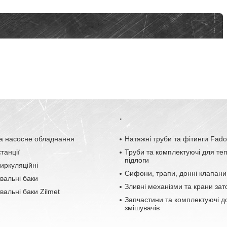
.
а насосне обладнання
Натяжні труби та фітинги Fad
танції
Труби та комплектуючі для те
підлоги
иркуляційні
Сифони, трапи, донні клапани
вальні баки
Зливні механізми та крани зат
альні баки Zilmet
Запчастини та комплектуючі д
змішувачів