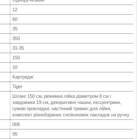
12
60
35
350
31-35
150
10
Картридж
Tiger
Шланг 150 см, режимна лійка діаметром 8 см і
завдовжки 19 см, декоративні чашки, ексцентрики,
гумові прокладки, настінний тримач для лійки,
комплект різнобарвних силіконових накладок на ручку
006
90