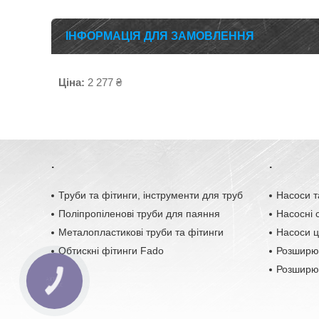
ІНФОРМАЦІЯ ДЛЯ ЗАМОВЛЕННЯ
Ціна:
2 277 ₴
.
.
Труби та фітинги, інструменти для труб
Насоси т
Поліпропіленові труби для паяння
Насосні с
Металопластикові труби та фітинги
Насоси ц
Обтискні фітинги Fado
Розширю
Розширюв