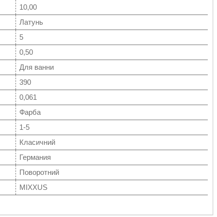
10,00
Латунь
5
0,50
Для ванни
390
0,061
Фарба
1-5
Класичний
Германия
Поворотний
MIXXUS