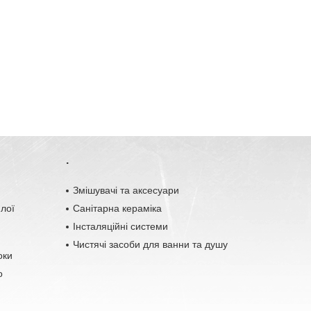
.
o
Змішувачі та аксесуари
плої
Санітарна кераміка
Інсталяційні системи
Чистячі засоби для ванни та душу
оки
о