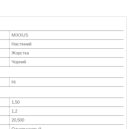
MIXXUS
Настінний
Жорстка
Чорний
Ні
1,50
1,2
20,500
Одноручковый