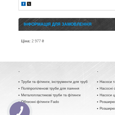
ІНФОРМАЦІЯ ДЛЯ ЗАМОВЛЕННЯ
Ціна:
2 977 ₴
.
.
Труби та фітинги, інструменти для труб
Насоси т
Поліпропіленові труби для паяння
Насосні с
Металопластикові труби та фітинги
Насоси ц
Обтискні фітинги Fado
Розширю
Розширюв