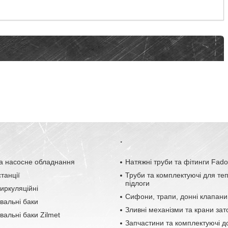
.
а насосне обладнання
Натяжні труби та фітинги Fad
танції
Труби та комплектуючі для те
підлоги
иркуляційні
Сифони, трапи, донні клапани
вальні баки
Зливні механізми та крани зат
альні баки Zilmet
Запчастини та комплектуючі д