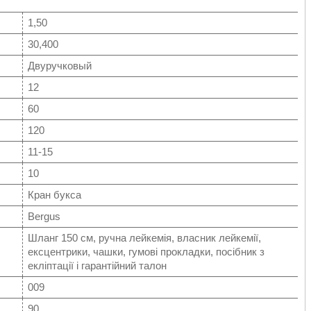
1,50
30,400
Двуручковый
12
60
120
11-15
10
Кран букса
Bergus
Шланг 150 см, ручна лейкемія, власник лейкемії,
ексцентрики, чашки, гумові прокладки, посібник з
екліптації і гарантійний талон
009
90