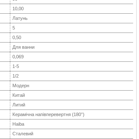
10,00
Латунь
5
0,50
Для ванни
0,069
1-5
1/2
Модерн
Китай
Литий
Керамічна напівперевертня (180°)
Haiba
Сталевий