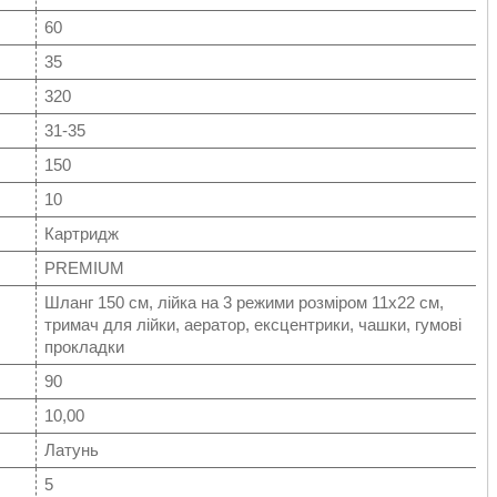
60
35
320
31-35
150
10
Картридж
PREMIUM
Шланг 150 см, лійка на 3 режими розміром 11х22 см,
тримач для лійки, аератор, ексцентрики, чашки, гумові
прокладки
90
10,00
Латунь
5