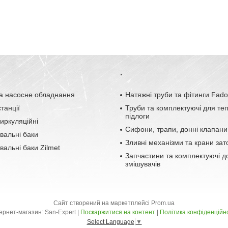
.
а насосне обладнання
Натяжні труби та фітинги Fad
танції
Труби та комплектуючі для те
підлоги
иркуляційні
Сифони, трапи, донні клапани
вальні баки
Зливні механізми та крани зат
альні баки Zilmet
Запчастини та комплектуючі д
змішувачів
Сайт створений на маркетплейсі
Prom.ua
Інтернет-магазин: San-Expert |
Поскаржитися на контент
|
Політика конфіденційн
Select Language
▼