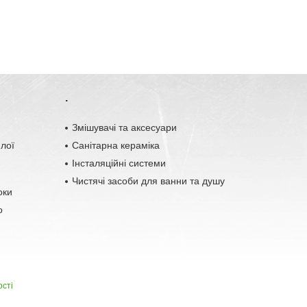
.
o
Змішувачі та аксесуари
плої
Санітарна кераміка
Інсталяційні системи
Чистячі засоби для ванни та душу
оки
о
ості