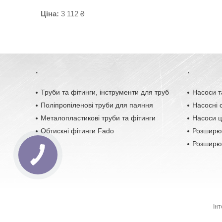
Ціна:
3 112 ₴
.
.
Труби та фітинги, інструменти для труб
Насоси т
Поліпропіленові труби для паяння
Насосні с
Металопластикові труби та фітинги
Насоси ц
Обтискні фітинги Fado
Розширю
Розширюв