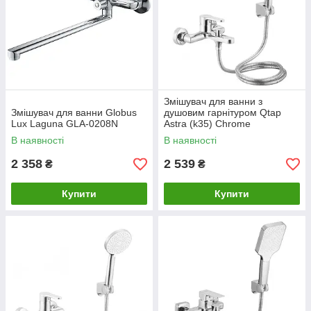
Змішувач для ванни з
Змішувач для ванни Globus
душовим гарнітуром Qtap
Lux Laguna GLA-0208N
Astra (k35) Chrome
QTAST259CRM49715
В наявності
В наявності
2 358
2 539
₴
₴
Купити
Купити