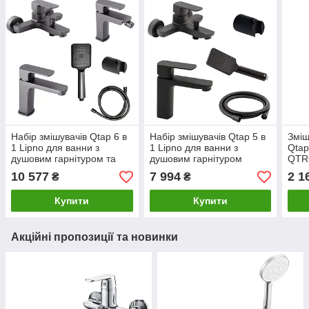
Набір змішувачів Qtap 6 в
Набір змішувачів Qtap 5 в
Зміш
1 Lipno для ванни з
1 Lipno для ванни з
Qtap
душовим гарнітуром та
душовим гарнітуром
QTR
біде (QTLIPNO1023101G
(QTLIPNO1023101CB +
Matt
10 577
7 994
2 1
₴
₴
+ QTLIPNO2023101G +
QTNH3023101DCB)
черный
Купити
Купити
Акційні пропозиції та новинки