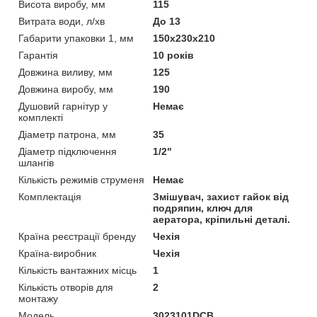
Висота виробу, мм
115
Витрата води, л/хв
До 13
Габарити упаковки 1, мм
150х230х210
Гарантія
10 років
Довжина виливу, мм
125
Довжина виробу, мм
190
Душовий гарнітур у
Немає
комплекті
Діаметр патрона, мм
35
Діаметр підключення
1/2"
шлангів
Кількість режимів струменя
Немає
Комплектація
Змішувач, захист гайок від
подряпин, ключ для
аератора, кріпильні деталі.
Країна реєстрації бренду
Чехія
Країна-виробник
Чехія
Кількість вантажних місць
1
Кількість отворів для
2
монтажу
Мoдель
3023101DCB