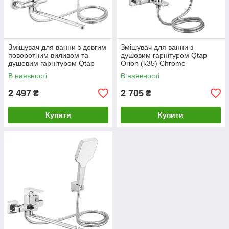
Змішувач для ванни з довгим
Змішувач для ванни з
поворотним виливом та
душовим гарнітуром Qtap
душовим гарнітуром Qtap
Orion (k35) Chrome
Astra (k35) Chrome
QTORI259CRM49709
В наявності
В наявності
QTAST260CRM49716
2 497
2 705
₴
₴
Купити
Купити