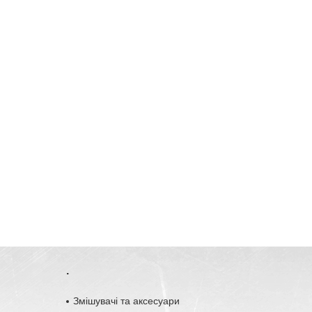
.
o
Змішувачі та аксесуари