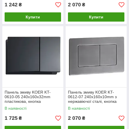
1 242
2 070
₴
₴
Купити
Купити
Панель змиву KOER KT-
Панель змиву KOER KT-
0610-05 240x160x32mm
0612-07 240x160x10mm з
пластикова, кнопка
нержавіючої сталі, кнопка
квадратна (колір чорний
квадратна (колір графіт)
В наявності
В наявності
матовий) (KR6136)
(KR6122)
1 725
2 070
₴
₴