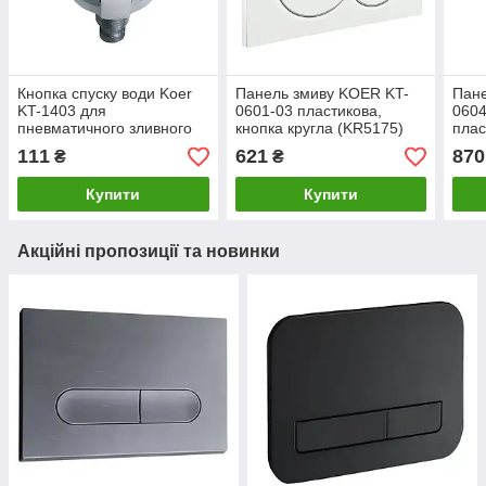
Кнопка спуску води Koer
Панель змиву KOER KT-
Пане
KT-1403 для
0601-03 пластикова,
060
пневматичного зливного
кнопка кругла (KR5175)
плас
клапана подвійна для KT-
заок
111
621
870
₴
₴
0201 (колір хром
Купити
Купити
Акційні пропозиції та новинки