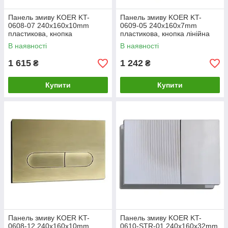
Панель змиву KOER KT-
Панель змиву KOER KT-
0608-07 240x160x10mm
0609-05 240x160x7mm
пластикова, кнопка
пластикова, кнопка лінійна
закруглена (колір графіт)
(колір чорний матовий)
В наявності
В наявності
(KR6128)
(KR6131)
1 615
1 242
₴
₴
Купити
Купити
Панель змиву KOER KT-
Панель змиву KOER KT-
0608-12 240x160x10mm
0610-STR-01 240x160x32mm