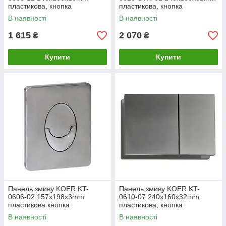
пластикова, кнопка
пластикова, кнопка
закруглена (колір матове
квадратна (колір хром з
В наявності
В наявності
золото) (KR6126)
лінійною структурою)
(KR6147)
1 615
2 070
₴
₴
Купити
Купити
Панель змиву KOER KT-
Панель змиву KOER KT-
0606-02 157x198x3mm
0610-07 240x160x32mm
пластикова кнопка
пластикова, кнопка
заокруглена (SS COLOR)
квадратна (колір графіт)
В наявності
В наявності
(KR6238)
(KR6138)