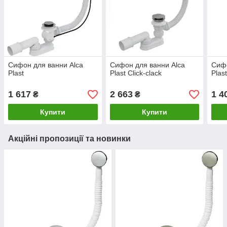
Сифон для ванни Alca
Сифон для ванни Alca
Сифо
Plast
Plast Сlick-clack
Plas
1 617
2 663
1 4
₴
₴
Купити
Купити
Акційні пропозиції та новинки