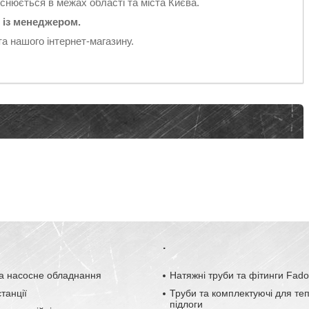
йснюється в межах області та міста Києва.
 із менеджером.
та нашого інтернет-магазину.
.
а насосне обладнання
Натяжні труби та фітинги Fad
танції
Труби та комплектуючі для те
підлоги