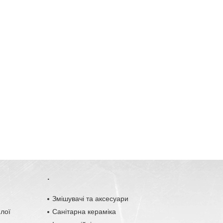
.
o
Змішувачі та аксесуари
плої
Санітарна кераміка