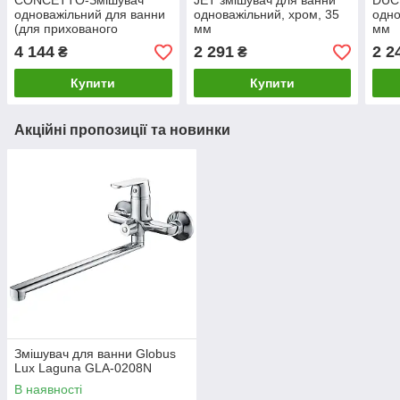
CONCETTO-Змішувач
JET змішувач для ванни
DUCT
одноважільний для ванни
одноважільний, хром, 35
одно
(для прихованого
мм
мм
монтажу,
4 144
2 291
2 2
₴
₴
укомплектований), хром
Купити
Купити
Акційні пропозиції та новинки
Змішувач для ванни Globus
Lux Laguna GLA-0208N
В наявності